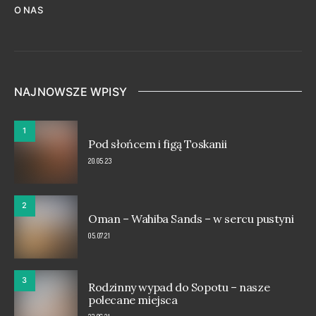
O NAS
NAJNOWSZE WPISY
1
Pod słońcem i figą Toskanii
20.05.23
2
Oman – Wahiba Sands – w sercu pustyni
05.07.21
3
Rodzinny wypad do Sopotu – nasze
polecane miejsca