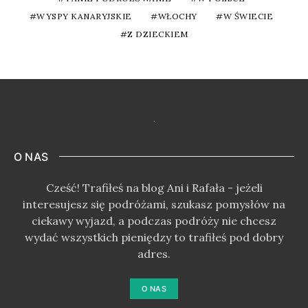
WYSPY KANARYJSKIE
WŁOCHY
W ŚWIECIE
Z DZIECKIEM
O NAS
Cześć! Trafiłeś na blog Ani i Rafała - jeżeli
interesujesz się podróżami, szukasz pomysłów na
ciekawy wyjazd, a podczas podróży nie chcesz
wydać wszystkich pieniędzy to trafiłeś pod dobry
adres.
O NAS