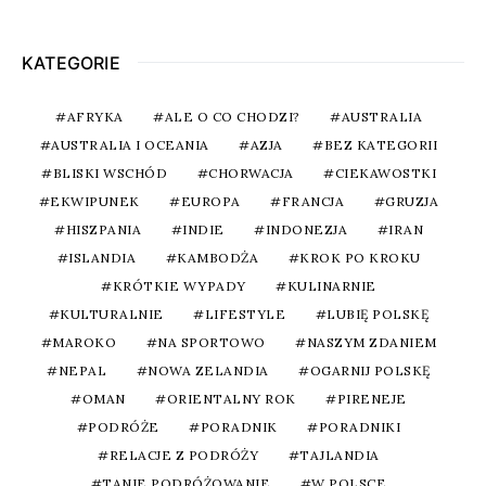
KATEGORIE
AFRYKA
ALE O CO CHODZI?
AUSTRALIA
AUSTRALIA I OCEANIA
AZJA
BEZ KATEGORII
BLISKI WSCHÓD
CHORWACJA
CIEKAWOSTKI
EKWIPUNEK
EUROPA
FRANCJA
GRUZJA
HISZPANIA
INDIE
INDONEZJA
IRAN
ISLANDIA
KAMBODŻA
KROK PO KROKU
KRÓTKIE WYPADY
KULINARNIE
KULTURALNIE
LIFESTYLE
LUBIĘ POLSKĘ
MAROKO
NA SPORTOWO
NASZYM ZDANIEM
NEPAL
NOWA ZELANDIA
OGARNIJ POLSKĘ
OMAN
ORIENTALNY ROK
PIRENEJE
PODRÓŻE
PORADNIK
PORADNIKI
RELACJE Z PODRÓŻY
TAJLANDIA
TANIE PODRÓŻOWANIE
W POLSCE