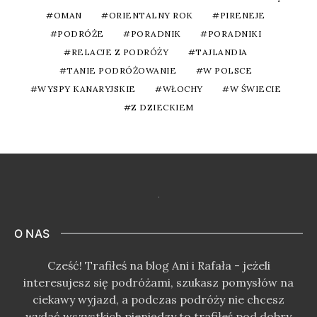
OMAN
ORIENTALNY ROK
PIRENEJE
PODRÓŻE
PORADNIK
PORADNIKI
RELACJE Z PODRÓŻY
TAJLANDIA
TANIE PODRÓŻOWANIE
W POLSCE
WYSPY KANARYJSKIE
WŁOCHY
W ŚWIECIE
Z DZIECKIEM
O NAS
Cześć! Trafiłeś na blog Ani i Rafała - jeżeli
interesujesz się podróżami, szukasz pomysłów na
ciekawy wyjazd, a podczas podróży nie chcesz
wydać wszystkich pieniędzy to trafiłeś pod dobry