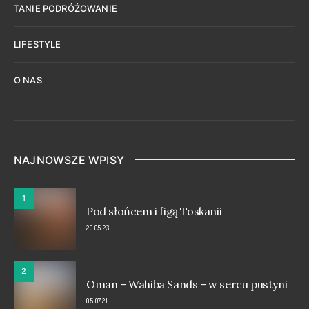
TANIE PODRÓŻOWANIE
LIFESTYLE
O NAS
NAJNOWSZE WPISY
1
Pod słońcem i figą Toskanii
20.05.23
2
Oman – Wahiba Sands – w sercu pustyni
05.07.21