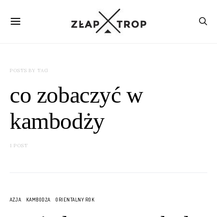
POSTS BY TAG
co zobaczyć w
kambodży
1 POST
AZJA
KAMBODŻA
ORIENTALNY ROK