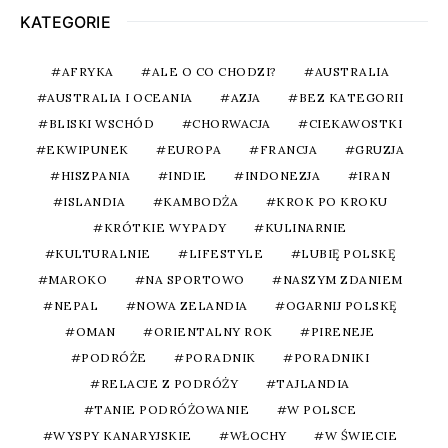
KATEGORIE
AFRYKA
ALE O CO CHODZI?
AUSTRALIA
AUSTRALIA I OCEANIA
AZJA
BEZ KATEGORII
BLISKI WSCHÓD
CHORWACJA
CIEKAWOSTKI
EKWIPUNEK
EUROPA
FRANCJA
GRUZJA
HISZPANIA
INDIE
INDONEZJA
IRAN
ISLANDIA
KAMBODŻA
KROK PO KROKU
KRÓTKIE WYPADY
KULINARNIE
KULTURALNIE
LIFESTYLE
LUBIĘ POLSKĘ
MAROKO
NA SPORTOWO
NASZYM ZDANIEM
NEPAL
NOWA ZELANDIA
OGARNIJ POLSKĘ
OMAN
ORIENTALNY ROK
PIRENEJE
PODRÓŻE
PORADNIK
PORADNIKI
RELACJE Z PODRÓŻY
TAJLANDIA
TANIE PODRÓŻOWANIE
W POLSCE
WYSPY KANARYJSKIE
WŁOCHY
W ŚWIECIE