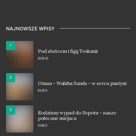
NAJNOWSZE WPISY
1
Pod słońcem i figą Toskanii
20.05.23
2
Oman – Wahiba Sands – w sercu pustyni
05.07.21
3
Rodzinny wypad do Sopotu – nasze
polecane miejsca
23.06.21