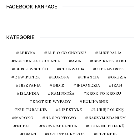
FACEBOOK FANPAGE
KATEGORIE
AFRYKA
ALE O CO CHODZI?
AUSTRALIA
AUSTRALIA I OCEANIA
AZJA
BEZ KATEGORII
BLISKI WSCHÓD
CHORWACJA
CIEKAWOSTKI
EKWIPUNEK
EUROPA
FRANCJA
GRUZJA
HISZPANIA
INDIE
INDONEZJA
IRAN
ISLANDIA
KAMBODŻA
KROK PO KROKU
KRÓTKIE WYPADY
KULINARNIE
KULTURALNIE
LIFESTYLE
LUBIĘ POLSKĘ
MAROKO
NA SPORTOWO
NASZYM ZDANIEM
NEPAL
NOWA ZELANDIA
OGARNIJ POLSKĘ
OMAN
ORIENTALNY ROK
PIRENEJE