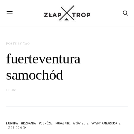
POSTS BY TAG
fuerteventura
samochód
1 POST
EUROPA
HISZPANIA
PODRÓŻE
PORADNIK
W ŚWIECIE
WYSPY KANARYJSKIE
Z DZIECKIEM