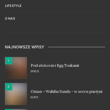
LIFESTYLE
O NAS
NAJNOWSZE WPISY
1
Pod słońcem i figą Toskanii
20.05.23
2
Oman – Wahiba Sands – w sercu pustyni
05.07.21