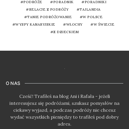
PODRÓŻE
PORADNIK
PORADNIKI
RELACJE Z PODRÓŻY
TAJLANDIA
TANIE PODRÓŻOWANIE
W POLSCE
WYSPY KANARYJSKIE
WŁOCHY
W ŚWIECIE
Z DZIECKIEM
O NAS
Cześć! Trafiłeś na blog Ani i Rafała - jeżeli
interesujesz się podróżami, szukasz pomysłów na
ciekawy wyjazd, a podczas podróży nie chcesz
wydać wszystkich pieniędzy to trafiłeś pod dobry
adres.