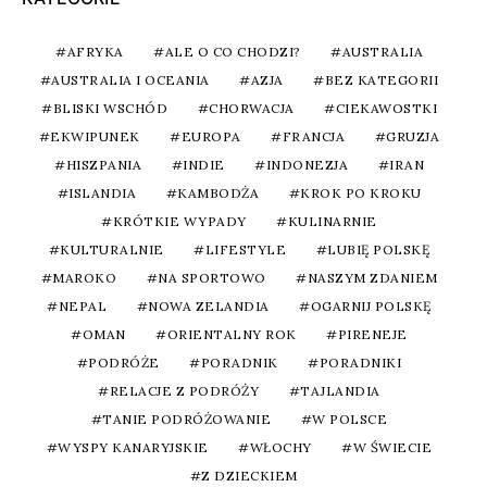
AFRYKA
ALE O CO CHODZI?
AUSTRALIA
AUSTRALIA I OCEANIA
AZJA
BEZ KATEGORII
BLISKI WSCHÓD
CHORWACJA
CIEKAWOSTKI
EKWIPUNEK
EUROPA
FRANCJA
GRUZJA
HISZPANIA
INDIE
INDONEZJA
IRAN
ISLANDIA
KAMBODŻA
KROK PO KROKU
KRÓTKIE WYPADY
KULINARNIE
KULTURALNIE
LIFESTYLE
LUBIĘ POLSKĘ
MAROKO
NA SPORTOWO
NASZYM ZDANIEM
NEPAL
NOWA ZELANDIA
OGARNIJ POLSKĘ
OMAN
ORIENTALNY ROK
PIRENEJE
PODRÓŻE
PORADNIK
PORADNIKI
RELACJE Z PODRÓŻY
TAJLANDIA
TANIE PODRÓŻOWANIE
W POLSCE
WYSPY KANARYJSKIE
WŁOCHY
W ŚWIECIE
Z DZIECKIEM