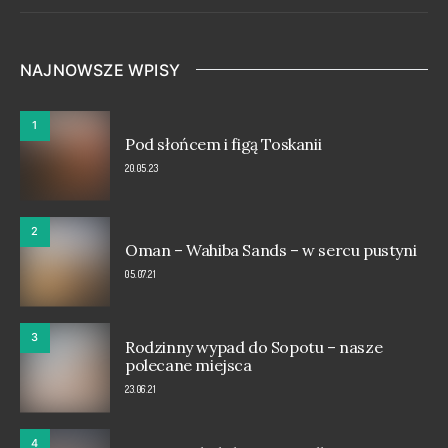
NAJNOWSZE WPISY
1
Pod słońcem i figą Toskanii
20.05.23
2
Oman – Wahiba Sands – w sercu pustyni
05.07.21
3
Rodzinny wypad do Sopotu – nasze
polecane miejsca
23.06.21
4