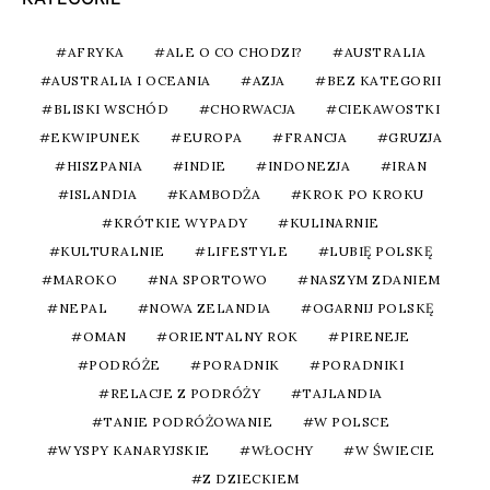
AFRYKA
ALE O CO CHODZI?
AUSTRALIA
AUSTRALIA I OCEANIA
AZJA
BEZ KATEGORII
BLISKI WSCHÓD
CHORWACJA
CIEKAWOSTKI
EKWIPUNEK
EUROPA
FRANCJA
GRUZJA
HISZPANIA
INDIE
INDONEZJA
IRAN
ISLANDIA
KAMBODŻA
KROK PO KROKU
KRÓTKIE WYPADY
KULINARNIE
KULTURALNIE
LIFESTYLE
LUBIĘ POLSKĘ
MAROKO
NA SPORTOWO
NASZYM ZDANIEM
NEPAL
NOWA ZELANDIA
OGARNIJ POLSKĘ
OMAN
ORIENTALNY ROK
PIRENEJE
PODRÓŻE
PORADNIK
PORADNIKI
RELACJE Z PODRÓŻY
TAJLANDIA
TANIE PODRÓŻOWANIE
W POLSCE
WYSPY KANARYJSKIE
WŁOCHY
W ŚWIECIE
Z DZIECKIEM