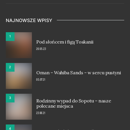
NAJNOWSZE WPISY
1
Pod słońcem i figą Toskanii
20.05.23
2
Oman – Wahiba Sands – w sercu pustyni
05.07.21
3
Rodzinny wypad do Sopotu – nasze
polecane miejsca
23.06.21
4