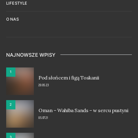
LIFESTYLE
O NAS
NAJNOWSZE WPISY
1
Pod słońcem i figą Toskanii
20.05.23
2
Oman – Wahiba Sands – w sercu pustyni
05.07.21
3