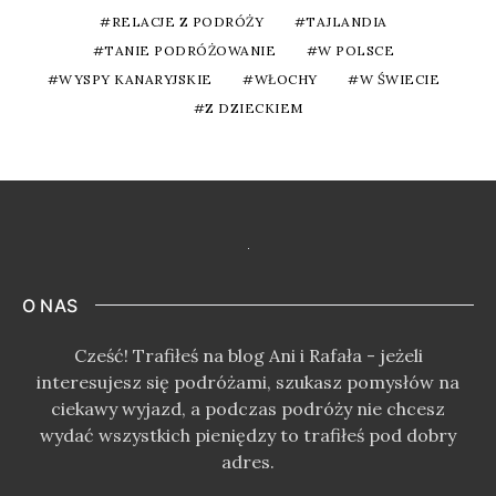
RELACJE Z PODRÓŻY
TAJLANDIA
TANIE PODRÓŻOWANIE
W POLSCE
WYSPY KANARYJSKIE
WŁOCHY
W ŚWIECIE
Z DZIECKIEM
O NAS
Cześć! Trafiłeś na blog Ani i Rafała - jeżeli
interesujesz się podróżami, szukasz pomysłów na
ciekawy wyjazd, a podczas podróży nie chcesz
wydać wszystkich pieniędzy to trafiłeś pod dobry
adres.