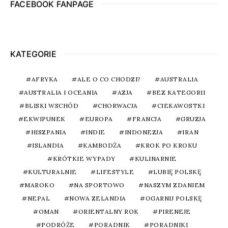
FACEBOOK FANPAGE
KATEGORIE
AFRYKA
ALE O CO CHODZI?
AUSTRALIA
AUSTRALIA I OCEANIA
AZJA
BEZ KATEGORII
BLISKI WSCHÓD
CHORWACJA
CIEKAWOSTKI
EKWIPUNEK
EUROPA
FRANCJA
GRUZJA
HISZPANIA
INDIE
INDONEZJA
IRAN
ISLANDIA
KAMBODŻA
KROK PO KROKU
KRÓTKIE WYPADY
KULINARNIE
KULTURALNIE
LIFESTYLE
LUBIĘ POLSKĘ
MAROKO
NA SPORTOWO
NASZYM ZDANIEM
NEPAL
NOWA ZELANDIA
OGARNIJ POLSKĘ
OMAN
ORIENTALNY ROK
PIRENEJE
PODRÓŻE
PORADNIK
PORADNIKI