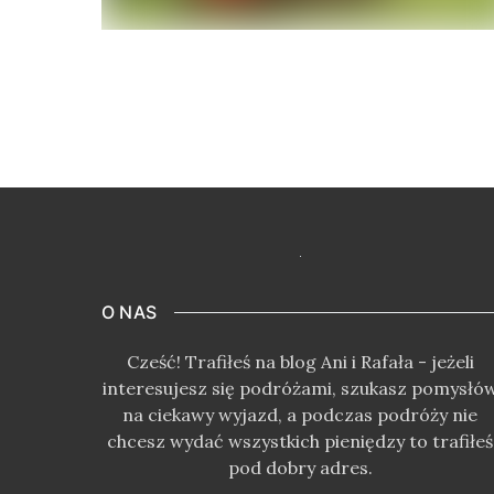
O NAS
Cześć! Trafiłeś na blog Ani i Rafała - jeżeli
interesujesz się podróżami, szukasz pomysłó
na ciekawy wyjazd, a podczas podróży nie
chcesz wydać wszystkich pieniędzy to trafiłeś
pod dobry adres.