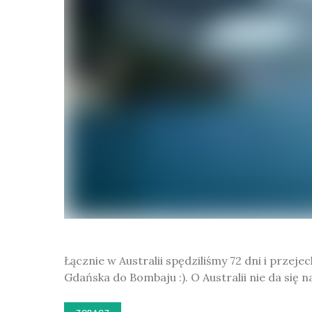
Łącznie w Australii spędziliśmy 72 dni i przeje
Gdańska do Bombaju :). O Australii nie da się 