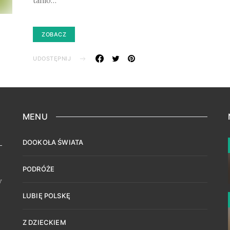
tanio…
ZOBACZ
UDOSTĘPNIJ
MENU
DOOKOŁA ŚWIATA
PODRÓŻE
w
LUBIĘ POLSKĘ
Z DZIECKIEM