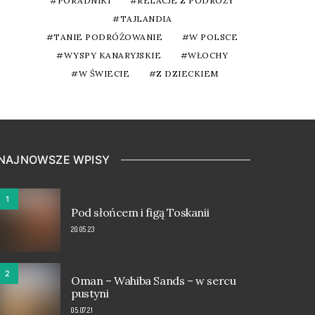
PORADNIKI
RELACJE Z PODRÓŻY
TAJLANDIA
TANIE PODRÓŻOWANIE
W POLSCE
WYSPY KANARYJSKIE
WŁOCHY
W ŚWIECIE
Z DZIECKIEM
NAJNOWSZE WPISY
1
Pod słońcem i figą Toskanii
20.05.23
2
Oman – Wahiba Sands – w sercu
pustyni
05.07.21