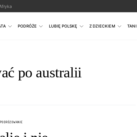
Afryka
ATA
PODRÓŻE
LUBIĘ POLSKĘ
Z DZIECKIEM
TAN
ać po australii
 PODRÓŻOWANIE