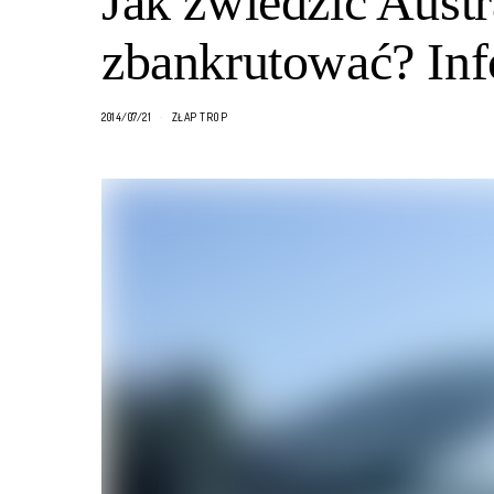
Jak zwiedzić Austra
zbankrutować? Inf
2014/07/21
ZŁAP TROP