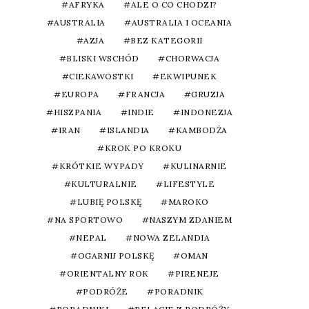
AFRYKA
ALE O CO CHODZI?
AUSTRALIA
AUSTRALIA I OCEANIA
AZJA
BEZ KATEGORII
BLISKI WSCHÓD
CHORWACJA
CIEKAWOSTKI
EKWIPUNEK
EUROPA
FRANCJA
GRUZJA
HISZPANIA
INDIE
INDONEZJA
IRAN
ISLANDIA
KAMBODŻA
KROK PO KROKU
KRÓTKIE WYPADY
KULINARNIE
KULTURALNIE
LIFESTYLE
LUBIĘ POLSKĘ
MAROKO
NA SPORTOWO
NASZYM ZDANIEM
NEPAL
NOWA ZELANDIA
OGARNIJ POLSKĘ
OMAN
ORIENTALNY ROK
PIRENEJE
PODRÓŻE
PORADNIK