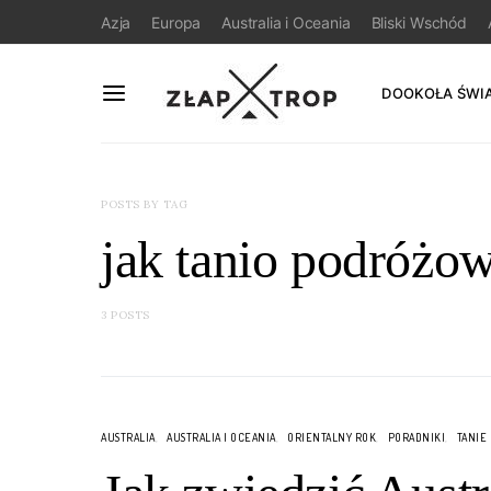
Azja
Europa
Australia i Oceania
Bliski Wschód
DOOKOŁA ŚWI
POSTS BY TAG
jak tanio podróżow
3 POSTS
AUSTRALIA
AUSTRALIA I OCEANIA
ORIENTALNY ROK
PORADNIKI
TANIE