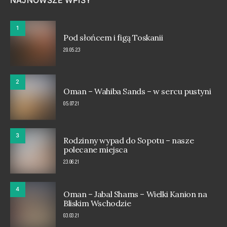
1
Pod słońcem i figą Toskanii
20.05.23
2
Oman – Wahiba Sands – w sercu pustyni
05.07.21
3
Rodzinny wypad do Sopotu – nasze
polecane miejsca
23.06.21
4
Oman – Jabal Shams – Wielki Kanion na
Bliskim Wschodzie
03.03.21