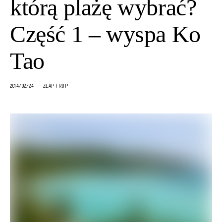
którą plażę wybrać?
Część 1 – wyspa Ko
Tao
2014/02/24
ZŁAP TROP