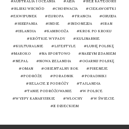
AUSTRALIA I OCEANIA
AZJA
BEZ KATEGORII
BLISKI WSCHÓD
CHORWACJA
CIEKAWOSTKI
EKWIPUNEK
EUROPA
FRANCJA
GRUZJA
HISZPANIA
INDIE
INDONEZJA
IRAN
ISLANDIA
KAMBODŻA
KROK PO KROKU
KRÓTKIE WYPADY
KULINARNIE
KULTURALNIE
LIFESTYLE
LUBIĘ POLSKĘ
MAROKO
NA SPORTOWO
NASZYM ZDANIEM
NEPAL
NOWA ZELANDIA
OGARNIJ POLSKĘ
OMAN
ORIENTALNY ROK
PIRENEJE
PODRÓŻE
PORADNIK
PORADNIKI
RELACJE Z PODRÓŻY
TAJLANDIA
TANIE PODRÓŻOWANIE
W POLSCE
WYSPY KANARYJSKIE
WŁOCHY
W ŚWIECIE
Z DZIECKIEM