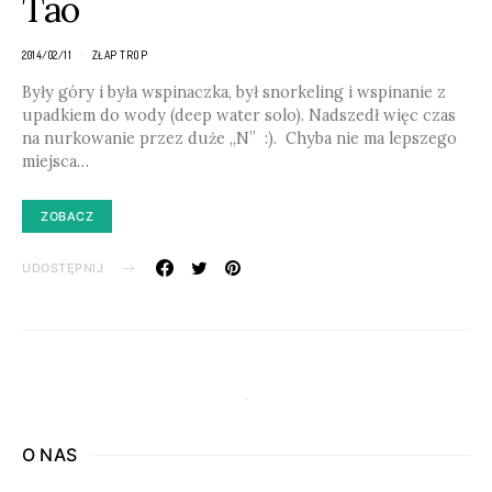
Tao
2014/02/11
ZŁAP TROP
Były góry i była wspinaczka, był snorkeling i wspinanie z
upadkiem do wody (deep water solo). Nadszedł więc czas
na nurkowanie przez duże „N” :). Chyba nie ma lepszego
miejsca…
ZOBACZ
UDOSTĘPNIJ
O NAS