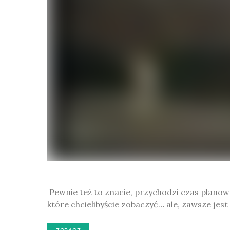
Pewnie też to znacie, przychodzi czas planowan
które chcielibyście zobaczyć… ale, zawsze jes