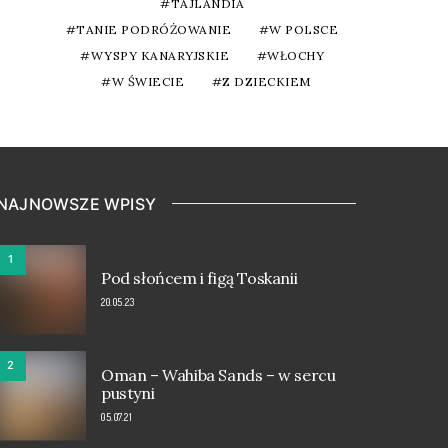
TAJLANDIA
TANIE PODRÓŻOWANIE
W POLSCE
WYSPY KANARYJSKIE
WŁOCHY
W ŚWIECIE
Z DZIECKIEM
NAJNOWSZE WPISY
1
Pod słońcem i figą Toskanii
20.05.23
2
Oman – Wahiba Sands – w sercu
pustyni
05.07.21