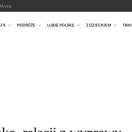
Afryka
ATA
PODRÓŻE
LUBIĘ POLSKĘ
Z DZIECKIEM
TAN