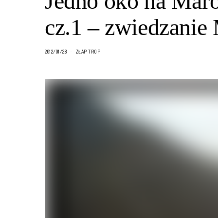
Jedno oko na Maro
cz.1 – zwiedzanie
2012/01/28
ZŁAP TROP