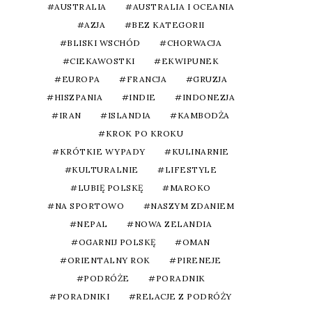
AUSTRALIA
AUSTRALIA I OCEANIA
AZJA
BEZ KATEGORII
BLISKI WSCHÓD
CHORWACJA
CIEKAWOSTKI
EKWIPUNEK
EUROPA
FRANCJA
GRUZJA
HISZPANIA
INDIE
INDONEZJA
IRAN
ISLANDIA
KAMBODŻA
KROK PO KROKU
KRÓTKIE WYPADY
KULINARNIE
KULTURALNIE
LIFESTYLE
LUBIĘ POLSKĘ
MAROKO
NA SPORTOWO
NASZYM ZDANIEM
NEPAL
NOWA ZELANDIA
OGARNIJ POLSKĘ
OMAN
ORIENTALNY ROK
PIRENEJE
PODRÓŻE
PORADNIK
PORADNIKI
RELACJE Z PODRÓŻY