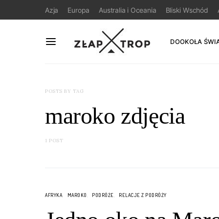
Azja
Europa
Australia i Oceania
Bliski Wschód
DOOKOŁA ŚWI
POSTS BY TAG
maroko zdjęcia
1 POST
AFRYKA
MAROKO
PODRÓŻE
RELACJE Z PODRÓŻY