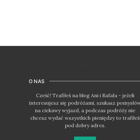
O NAS
Cześć! Trafiłeś na blog Ani i Rafała - jeżeli
interesujesz się podróżami, szukasz pomysłó
na ciekawy wyjazd, a podczas podróży nie
chcesz wydać wszystkich pieniędzy to trafiłeś
pod dobry adres.