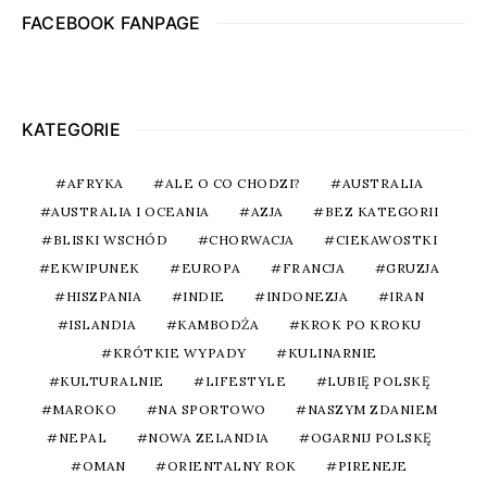
FACEBOOK FANPAGE
KATEGORIE
AFRYKA
ALE O CO CHODZI?
AUSTRALIA
AUSTRALIA I OCEANIA
AZJA
BEZ KATEGORII
BLISKI WSCHÓD
CHORWACJA
CIEKAWOSTKI
EKWIPUNEK
EUROPA
FRANCJA
GRUZJA
HISZPANIA
INDIE
INDONEZJA
IRAN
ISLANDIA
KAMBODŻA
KROK PO KROKU
KRÓTKIE WYPADY
KULINARNIE
KULTURALNIE
LIFESTYLE
LUBIĘ POLSKĘ
MAROKO
NA SPORTOWO
NASZYM ZDANIEM
NEPAL
NOWA ZELANDIA
OGARNIJ POLSKĘ
OMAN
ORIENTALNY ROK
PIRENEJE