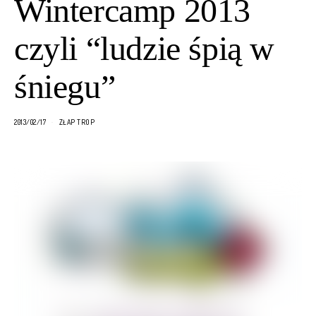
Wintercamp 2013
czyli “ludzie śpią w
śniegu”
2013/02/17
ZŁAP TROP