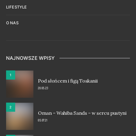
LIFESTYLE
O NAS
NAJNOWSZE WPISY
1
Pod słońcem i figą Toskanii
20.05.23
2
Oman – Wahiba Sands – w sercu pustyni
05.07.21