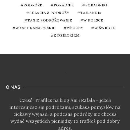
PODRÓŻE
PORADNIK
PORADNIKI
RELACJE Z PODRÓŻY
TAJLANDIA
TANIE PODRÓŻOWANIE
W POLSCE
WYSPY KANARYJSKIE
WŁOCHY
W ŚWIECIE
Z DZIECKIEM
O NAS
Cześć! Trafiłeś na blog Ani i Rafała - jeżeli
interesujesz się podróżami, szukasz pomysłów na
ciekawy wyjazd, a podczas podróży nie chcesz
wydać wszystkich pieniędzy to trafiłeś pod dobry
adres.