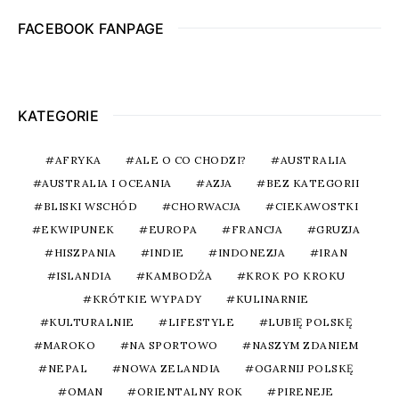
FACEBOOK FANPAGE
KATEGORIE
AFRYKA
ALE O CO CHODZI?
AUSTRALIA
AUSTRALIA I OCEANIA
AZJA
BEZ KATEGORII
BLISKI WSCHÓD
CHORWACJA
CIEKAWOSTKI
EKWIPUNEK
EUROPA
FRANCJA
GRUZJA
HISZPANIA
INDIE
INDONEZJA
IRAN
ISLANDIA
KAMBODŻA
KROK PO KROKU
KRÓTKIE WYPADY
KULINARNIE
KULTURALNIE
LIFESTYLE
LUBIĘ POLSKĘ
MAROKO
NA SPORTOWO
NASZYM ZDANIEM
NEPAL
NOWA ZELANDIA
OGARNIJ POLSKĘ
OMAN
ORIENTALNY ROK
PIRENEJE