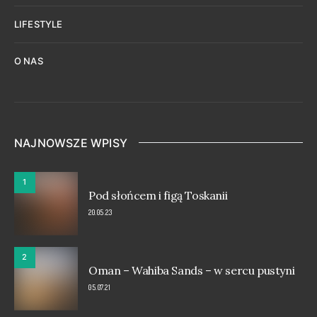
LIFESTYLE
O NAS
NAJNOWSZE WPISY
1
Pod słońcem i figą Toskanii
20.05.23
2
Oman – Wahiba Sands – w sercu pustyni
05.07.21