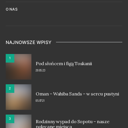
O NAS
NAJNOWSZE WPISY
1
Pod słońcem i figą Toskanii
20.05.23
2
Oman – Wahiba Sands – w sercu pustyni
05.07.21
3
Rodzinny wypad do Sopotu – nasze
polecane miejsca