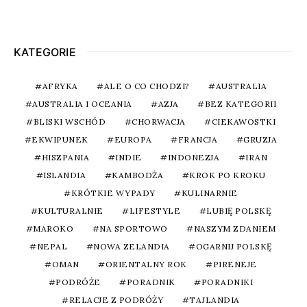
KATEGORIE
AFRYKA
ALE O CO CHODZI?
AUSTRALIA
AUSTRALIA I OCEANIA
AZJA
BEZ KATEGORII
BLISKI WSCHÓD
CHORWACJA
CIEKAWOSTKI
EKWIPUNEK
EUROPA
FRANCJA
GRUZJA
HISZPANIA
INDIE
INDONEZJA
IRAN
ISLANDIA
KAMBODŻA
KROK PO KROKU
KRÓTKIE WYPADY
KULINARNIE
KULTURALNIE
LIFESTYLE
LUBIĘ POLSKĘ
MAROKO
NA SPORTOWO
NASZYM ZDANIEM
NEPAL
NOWA ZELANDIA
OGARNIJ POLSKĘ
OMAN
ORIENTALNY ROK
PIRENEJE
PODRÓŻE
PORADNIK
PORADNIKI
RELACJE Z PODRÓŻY
TAJLANDIA