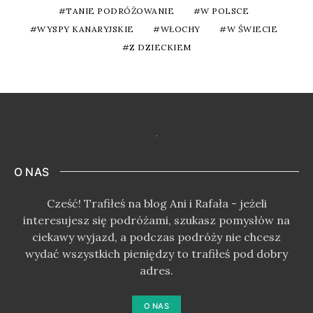
TANIE PODRÓŻOWANIE
W POLSCE
WYSPY KANARYJSKIE
WŁOCHY
W ŚWIECIE
Z DZIECKIEM
O NAS
Cześć! Trafiłeś na blog Ani i Rafała - jeżeli
interesujesz się podróżami, szukasz pomysłów na
ciekawy wyjazd, a podczas podróży nie chcesz
wydać wszystkich pieniędzy to trafiłeś pod dobry
adres.
O NAS