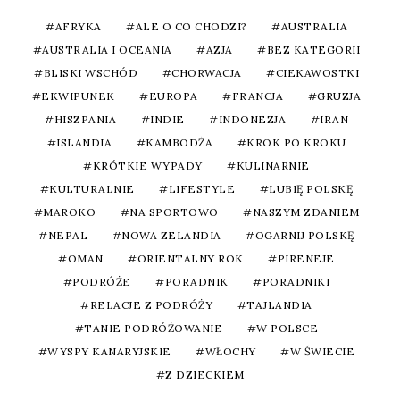
AFRYKA
ALE O CO CHODZI?
AUSTRALIA
AUSTRALIA I OCEANIA
AZJA
BEZ KATEGORII
BLISKI WSCHÓD
CHORWACJA
CIEKAWOSTKI
EKWIPUNEK
EUROPA
FRANCJA
GRUZJA
HISZPANIA
INDIE
INDONEZJA
IRAN
ISLANDIA
KAMBODŻA
KROK PO KROKU
KRÓTKIE WYPADY
KULINARNIE
KULTURALNIE
LIFESTYLE
LUBIĘ POLSKĘ
MAROKO
NA SPORTOWO
NASZYM ZDANIEM
NEPAL
NOWA ZELANDIA
OGARNIJ POLSKĘ
OMAN
ORIENTALNY ROK
PIRENEJE
PODRÓŻE
PORADNIK
PORADNIKI
RELACJE Z PODRÓŻY
TAJLANDIA
TANIE PODRÓŻOWANIE
W POLSCE
WYSPY KANARYJSKIE
WŁOCHY
W ŚWIECIE
Z DZIECKIEM