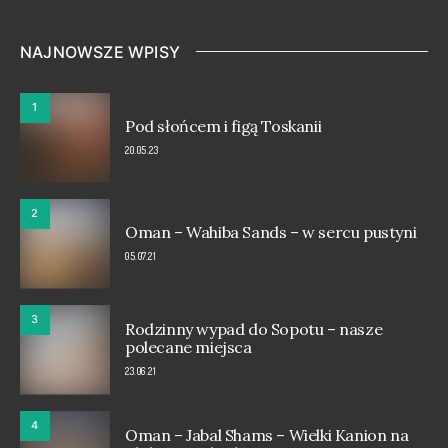
NAJNOWSZE WPISY
1
Pod słońcem i figą Toskanii
20.05.23
2
Oman – Wahiba Sands – w sercu pustyni
05.07.21
3
Rodzinny wypad do Sopotu – nasze
polecane miejsca
23.06.21
4
Oman – Jabal Shams – Wielki Kanion na