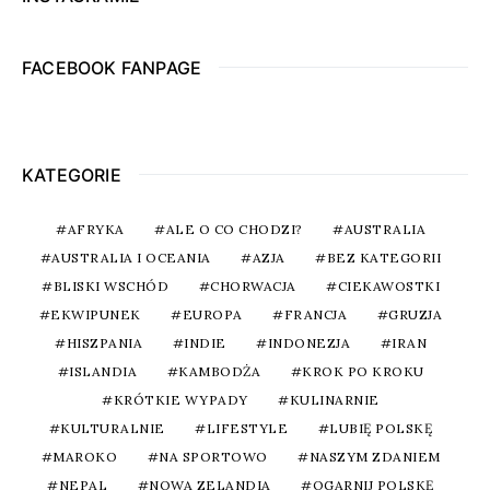
FACEBOOK FANPAGE
KATEGORIE
AFRYKA
ALE O CO CHODZI?
AUSTRALIA
AUSTRALIA I OCEANIA
AZJA
BEZ KATEGORII
BLISKI WSCHÓD
CHORWACJA
CIEKAWOSTKI
EKWIPUNEK
EUROPA
FRANCJA
GRUZJA
HISZPANIA
INDIE
INDONEZJA
IRAN
ISLANDIA
KAMBODŻA
KROK PO KROKU
KRÓTKIE WYPADY
KULINARNIE
KULTURALNIE
LIFESTYLE
LUBIĘ POLSKĘ
MAROKO
NA SPORTOWO
NASZYM ZDANIEM
NEPAL
NOWA ZELANDIA
OGARNIJ POLSKĘ