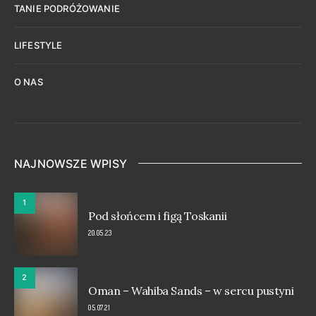
TANIE PODRÓŻOWANIE
LIFESTYLE
O NAS
NAJNOWSZE WPISY
1
Pod słońcem i figą Toskanii
20.05.23
2
Oman – Wahiba Sands – w sercu pustyni
05.07.21