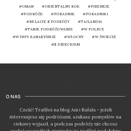
OMAN
ORIENTALNY ROK
PIRENEJE
PODRÓŻE
PORADNIK
PORADNIKI
RELACJE Z PODRÓŻY
TAJLANDIA
TANIE PODRÓŻOWANIE
W POLSCE
WYSPY KANARYJSKIE
WŁOCHY
W ŚWIECIE
Z DZIECKIEM
O NAS
Cześć! Trafiłeś na blog Ani i Rafała - jeżeli
interesujesz się podróżami, szukasz pomysłów na
ciekawy wyjazd, a podczas podróży nie chcesz
wydać wszystkich pieniędzy to trafiłeś pod dobry