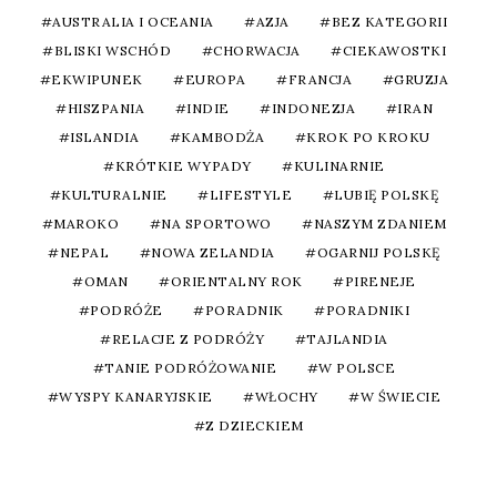
AUSTRALIA I OCEANIA
AZJA
BEZ KATEGORII
BLISKI WSCHÓD
CHORWACJA
CIEKAWOSTKI
EKWIPUNEK
EUROPA
FRANCJA
GRUZJA
HISZPANIA
INDIE
INDONEZJA
IRAN
ISLANDIA
KAMBODŻA
KROK PO KROKU
KRÓTKIE WYPADY
KULINARNIE
KULTURALNIE
LIFESTYLE
LUBIĘ POLSKĘ
MAROKO
NA SPORTOWO
NASZYM ZDANIEM
NEPAL
NOWA ZELANDIA
OGARNIJ POLSKĘ
OMAN
ORIENTALNY ROK
PIRENEJE
PODRÓŻE
PORADNIK
PORADNIKI
RELACJE Z PODRÓŻY
TAJLANDIA
TANIE PODRÓŻOWANIE
W POLSCE
WYSPY KANARYJSKIE
WŁOCHY
W ŚWIECIE
Z DZIECKIEM