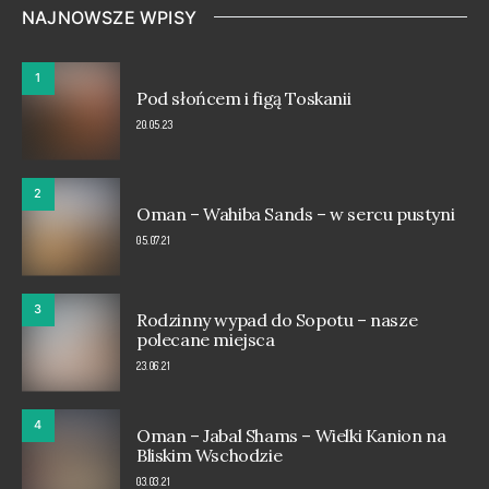
NAJNOWSZE WPISY
1
Pod słońcem i figą Toskanii
20.05.23
2
Oman – Wahiba Sands – w sercu pustyni
05.07.21
3
Rodzinny wypad do Sopotu – nasze
polecane miejsca
23.06.21
4
Oman – Jabal Shams – Wielki Kanion na
Bliskim Wschodzie
03.03.21