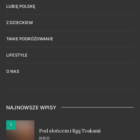
LUBIĘ POLSKĘ
Z DZIECKIEM
TANIE PODRÓŻOWANIE
LIFESTYLE
O NAS
NAJNOWSZE WPISY
1
Pod słońcem i figą Toskanii
20.05.23