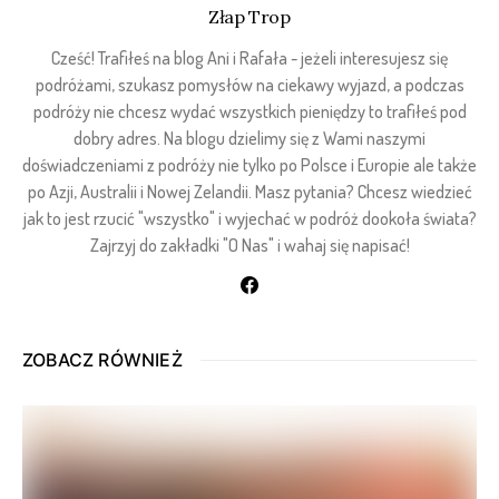
Złap Trop
Cześć! Trafiłeś na blog Ani i Rafała - jeżeli interesujesz się
podróżami, szukasz pomysłów na ciekawy wyjazd, a podczas
podróży nie chcesz wydać wszystkich pieniędzy to trafiłeś pod
dobry adres. Na blogu dzielimy się z Wami naszymi
doświadczeniami z podróży nie tylko po Polsce i Europie ale także
po Azji, Australii i Nowej Zelandii. Masz pytania? Chcesz wiedzieć
jak to jest rzucić "wszystko" i wyjechać w podróż dookoła świata?
Zajrzyj do zakładki "O Nas" i wahaj się napisać!
ZOBACZ RÓWNIEŻ