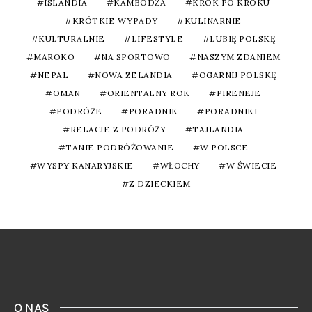
ISLANDIA
KAMBODŻA
KROK PO KROKU
KRÓTKIE WYPADY
KULINARNIE
KULTURALNIE
LIFESTYLE
LUBIĘ POLSKĘ
MAROKO
NA SPORTOWO
NASZYM ZDANIEM
NEPAL
NOWA ZELANDIA
OGARNIJ POLSKĘ
OMAN
ORIENTALNY ROK
PIRENEJE
PODRÓŻE
PORADNIK
PORADNIKI
RELACJE Z PODRÓŻY
TAJLANDIA
TANIE PODRÓŻOWANIE
W POLSCE
WYSPY KANARYJSKIE
WŁOCHY
W ŚWIECIE
Z DZIECKIEM
O NAS