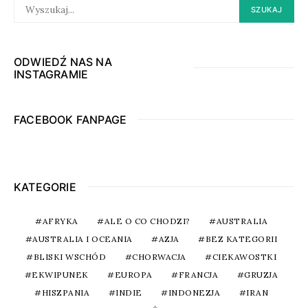
SEARCH
SZUKAJ
FOR:
ODWIEDŹ NAS NA
INSTAGRAMIE
FACEBOOK FANPAGE
KATEGORIE
AFRYKA
ALE O CO CHODZI?
AUSTRALIA
AUSTRALIA I OCEANIA
AZJA
BEZ KATEGORII
BLISKI WSCHÓD
CHORWACJA
CIEKAWOSTKI
EKWIPUNEK
EUROPA
FRANCJA
GRUZJA
HISZPANIA
INDIE
INDONEZJA
IRAN