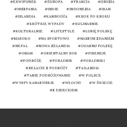
EKWIPUNEK
EUROPA
FRANCJA
GRUZJA
HISZPANIA
INDIE
INDONEZJA
IRAN
ISLANDIA
KAMBODŻA
KROK PO KROKU
KRÓTKIE WYPADY
KULINARNIE
KULTURALNIE
LIFESTYLE
LUBIĘ POLSKĘ
MAROKO
NA SPORTOWO
NASZYM ZDANIEM
NEPAL
NOWA ZELANDIA
OGARNIJ POLSKĘ
OMAN
ORIENTALNY ROK
PIRENEJE
PODRÓŻE
PORADNIK
PORADNIKI
RELACJE Z PODRÓŻY
TAJLANDIA
TANIE PODRÓŻOWANIE
W POLSCE
WYSPY KANARYJSKIE
WŁOCHY
W ŚWIECIE
Z DZIECKIEM