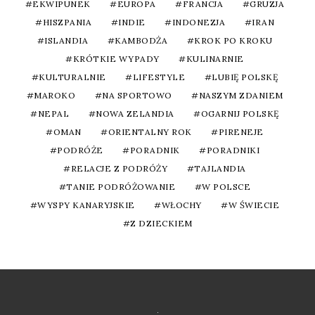
EKWIPUNEK
EUROPA
FRANCJA
GRUZJA
HISZPANIA
INDIE
INDONEZJA
IRAN
ISLANDIA
KAMBODŻA
KROK PO KROKU
KRÓTKIE WYPADY
KULINARNIE
KULTURALNIE
LIFESTYLE
LUBIĘ POLSKĘ
MAROKO
NA SPORTOWO
NASZYM ZDANIEM
NEPAL
NOWA ZELANDIA
OGARNIJ POLSKĘ
OMAN
ORIENTALNY ROK
PIRENEJE
PODRÓŻE
PORADNIK
PORADNIKI
RELACJE Z PODRÓŻY
TAJLANDIA
TANIE PODRÓŻOWANIE
W POLSCE
WYSPY KANARYJSKIE
WŁOCHY
W ŚWIECIE
Z DZIECKIEM