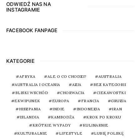
ODWIEDŹ NAS NA
INSTAGRAMIE
FACEBOOK FANPAGE
KATEGORIE
AFRYKA
ALE O CO CHODZI?
AUSTRALIA
AUSTRALIA I OCEANIA
AZJA
BEZ KATEGORII
BLISKI WSCHÓD
CHORWACJA
CIEKAWOSTKI
EKWIPUNEK
EUROPA
FRANCJA
GRUZJA
HISZPANIA
INDIE
INDONEZJA
IRAN
ISLANDIA
KAMBODŻA
KROK PO KROKU
KRÓTKIE WYPADY
KULINARNIE
KULTURALNIE
LIFESTYLE
LUBIĘ POLSKĘ