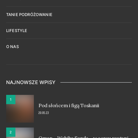
TANIE PODRÓŻOWANIE
LIFESTYLE
O NAS
NAJNOWSZE WPISY
1
Pod słońcem i figą Toskanii
20.05.23
2
Oman – Wahiba Sands – w sercu pustyni