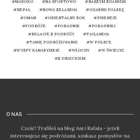
MAROKO
NA SPORTOWO
NASZYM ZDANIEM
NEPAL
NOWA ZELANDIA
OGARNIJ POLSKĘ
OMAN
ORIENTALNY ROK
PIRENEJE
PODRÓŻE
PORADNIK
PORADNIKI
RELACJE Z PODRÓŻY
TAJLANDIA
TANIE PODRÓŻOWANIE
W POLSCE
WYSPY KANARYJSKIE
WŁOCHY
W ŚWIECIE
Z DZIECKIEM
O NAS
Cześć! Trafiłeś na blog Ani i Rafała - jeżeli
interesujesz się podróżami, szukasz pomysłów na