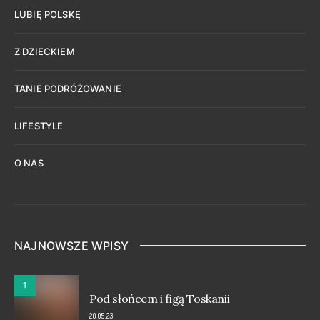
LUBIĘ POLSKĘ
Z DZIECKIEM
TANIE PODRÓŻOWANIE
LIFESTYLE
O NAS
NAJNOWSZE WPISY
1
Pod słońcem i figą Toskanii
20.05.23