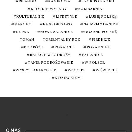
ISLANDIA
KAMBODŻA
KROK PO KROKU
KRÓTKIE WYPADY
KULINARNIE
KULTURALNIE
LIFESTYLE
LUBIĘ POLSKĘ
MAROKO
NA SPORTOWO
NASZYM ZDANIEM
NEPAL
NOWA ZELANDIA
OGARNIJ POLSKĘ
OMAN
ORIENTALNY ROK
PIRENEJE
PODRÓŻE
PORADNIK
PORADNIKI
RELACJE Z PODRÓŻY
TAJLANDIA
TANIE PODRÓŻOWANIE
W POLSCE
WYSPY KANARYJSKIE
WŁOCHY
W ŚWIECIE
Z DZIECKIEM
O NAS