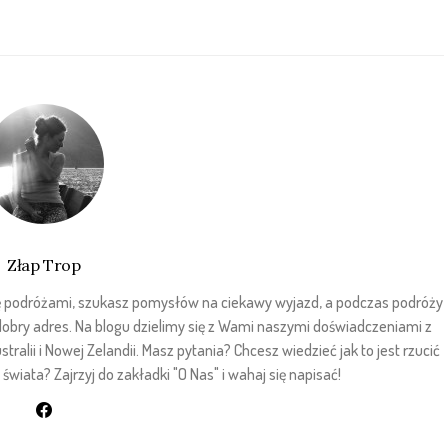
Złap Trop
sz się podróżami, szukasz pomysłów na ciekawy wyjazd, a podczas podróży
 dobry adres. Na blogu dzielimy się z Wami naszymi doświadczeniami z
stralii i Nowej Zelandii. Masz pytania? Chcesz wiedzieć jak to jest rzucić
wiata? Zajrzyj do zakładki "O Nas" i wahaj się napisać!