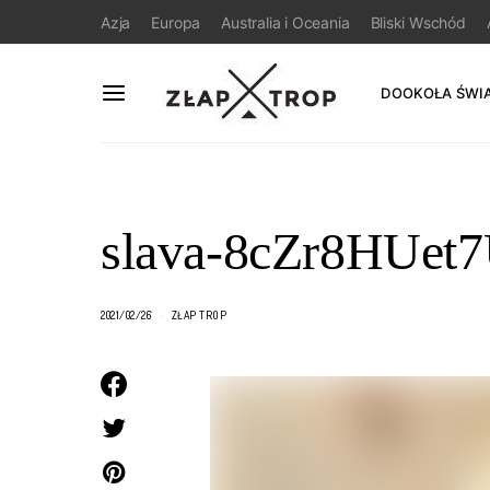
Azja
Europa
Australia i Oceania
Bliski Wschód
DOOKOŁA ŚWI
slava-8cZr8HUet7
2021/02/26
ZŁAP TROP