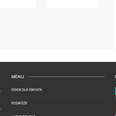
MENU
DOOKOŁA ŚWIATA
PODRÓŻE
w