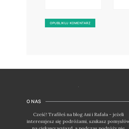
O NAS
Cześć! Trafiłeś na blog Ani i Rafała - jeżeli
interesujesz się podróżami, szukasz pomysłó
na ciekawy wyjazd, a podczas podróży nie