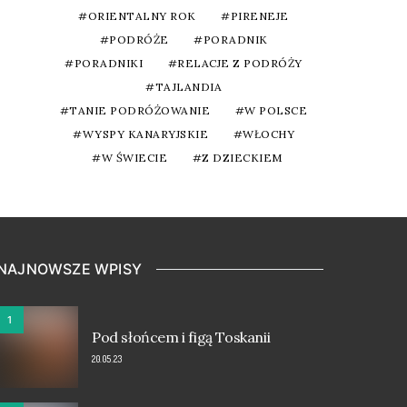
ORIENTALNY ROK
PIRENEJE
PODRÓŻE
PORADNIK
PORADNIKI
RELACJE Z PODRÓŻY
TAJLANDIA
TANIE PODRÓŻOWANIE
W POLSCE
WYSPY KANARYJSKIE
WŁOCHY
W ŚWIECIE
Z DZIECKIEM
NAJNOWSZE WPISY
1
Pod słońcem i figą Toskanii
20.05.23