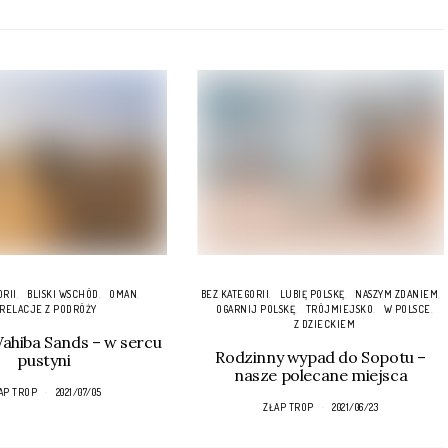
ORII
BLISKI WSCHÓD
OMAN
BEZ KATEGORII
LUBIĘ POLSKĘ
NASZYM ZDANIEM
RELACJE Z PODRÓŻY
OGARNIJ POLSKĘ
TRÓJMIEJSKO
W POLSCE
Z DZIECKIEM
hiba Sands – w sercu
Rodzinny wypad do Sopotu –
pustyni
nasze polecane miejsca
AP TROP
2021/07/05
ZŁAP TROP
2021/06/23