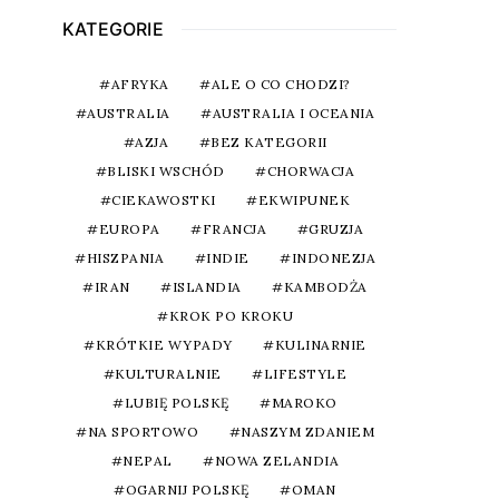
KATEGORIE
AFRYKA
ALE O CO CHODZI?
AUSTRALIA
AUSTRALIA I OCEANIA
AZJA
BEZ KATEGORII
BLISKI WSCHÓD
CHORWACJA
CIEKAWOSTKI
EKWIPUNEK
EUROPA
FRANCJA
GRUZJA
HISZPANIA
INDIE
INDONEZJA
IRAN
ISLANDIA
KAMBODŻA
KROK PO KROKU
KRÓTKIE WYPADY
KULINARNIE
KULTURALNIE
LIFESTYLE
LUBIĘ POLSKĘ
MAROKO
NA SPORTOWO
NASZYM ZDANIEM
NEPAL
NOWA ZELANDIA
OGARNIJ POLSKĘ
OMAN