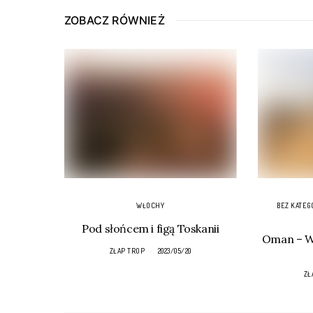
ZOBACZ RÓWNIEŻ
WŁOCHY
BEZ KATEG
Pod słońcem i figą Toskanii
Oman – Wa
ZŁAP TROP
2023/05/20
ZŁ