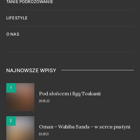
TANIE PODRÓŻOWANIE
LIFESTYLE
O NAS
NAJNOWSZE WPISY
1
Pod słońcem i figą Toskanii
20.05.23
2
Oman – Wahiba Sands – w sercu pustyni
05.07.21