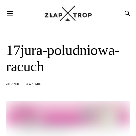
17jura-poludniowa-
racuch
2013/09/09
ZŁAP TROP