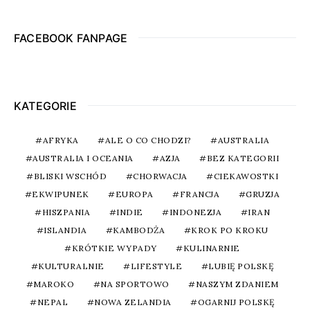
FACEBOOK FANPAGE
KATEGORIE
AFRYKA
ALE O CO CHODZI?
AUSTRALIA
AUSTRALIA I OCEANIA
AZJA
BEZ KATEGORII
BLISKI WSCHÓD
CHORWACJA
CIEKAWOSTKI
EKWIPUNEK
EUROPA
FRANCJA
GRUZJA
HISZPANIA
INDIE
INDONEZJA
IRAN
ISLANDIA
KAMBODŻA
KROK PO KROKU
KRÓTKIE WYPADY
KULINARNIE
KULTURALNIE
LIFESTYLE
LUBIĘ POLSKĘ
MAROKO
NA SPORTOWO
NASZYM ZDANIEM
NEPAL
NOWA ZELANDIA
OGARNIJ POLSKĘ