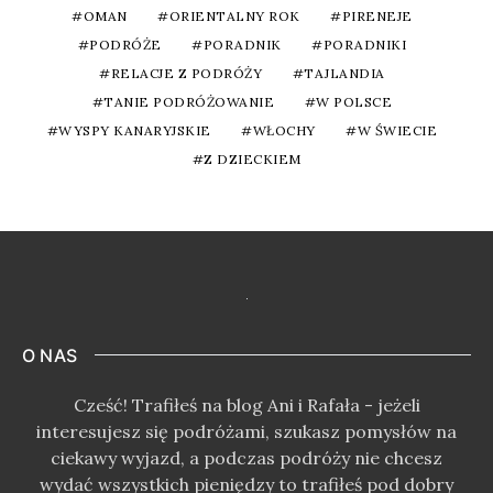
OMAN
ORIENTALNY ROK
PIRENEJE
PODRÓŻE
PORADNIK
PORADNIKI
RELACJE Z PODRÓŻY
TAJLANDIA
TANIE PODRÓŻOWANIE
W POLSCE
WYSPY KANARYJSKIE
WŁOCHY
W ŚWIECIE
Z DZIECKIEM
O NAS
Cześć! Trafiłeś na blog Ani i Rafała - jeżeli
interesujesz się podróżami, szukasz pomysłów na
ciekawy wyjazd, a podczas podróży nie chcesz
wydać wszystkich pieniędzy to trafiłeś pod dobry