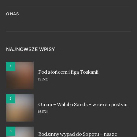
O NAS
NAJNOWSZE WPISY
1
Pod słońcem i figą Toskanii
20.05.23
2
Oman – Wahiba Sands – w sercu pustyni
05.07.21
3
Rodzinny wypad do Sopotu – nasze