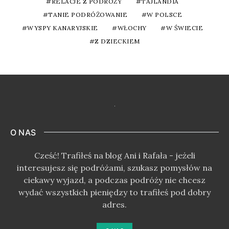
RELACJE Z PODRÓŻY
TAJLANDIA
TANIE PODRÓŻOWANIE
W POLSCE
WYSPY KANARYJSKIE
WŁOCHY
W ŚWIECIE
Z DZIECKIEM
O NAS
Cześć! Trafiłeś na blog Ani i Rafała - jeżeli
interesujesz się podróżami, szukasz pomysłów na
ciekawy wyjazd, a podczas podróży nie chcesz
wydać wszystkich pieniędzy to trafiłeś pod dobry
adres.