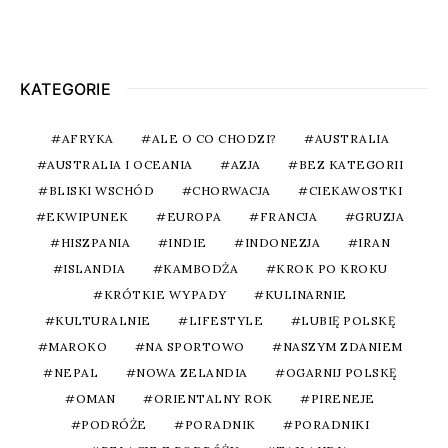
KATEGORIE
AFRYKA
ALE O CO CHODZI?
AUSTRALIA
AUSTRALIA I OCEANIA
AZJA
BEZ KATEGORII
BLISKI WSCHÓD
CHORWACJA
CIEKAWOSTKI
EKWIPUNEK
EUROPA
FRANCJA
GRUZJA
HISZPANIA
INDIE
INDONEZJA
IRAN
ISLANDIA
KAMBODŻA
KROK PO KROKU
KRÓTKIE WYPADY
KULINARNIE
KULTURALNIE
LIFESTYLE
LUBIĘ POLSKĘ
MAROKO
NA SPORTOWO
NASZYM ZDANIEM
NEPAL
NOWA ZELANDIA
OGARNIJ POLSKĘ
OMAN
ORIENTALNY ROK
PIRENEJE
PODRÓŻE
PORADNIK
PORADNIKI