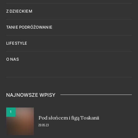
Z DZIECKIEM
TANIE PODRÓŻOWANIE
LIFESTYLE
O NAS
NAJNOWSZE WPISY
1
Pod słońcem i figą Toskanii
20.05.23