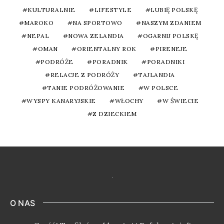
KULTURALNIE
LIFESTYLE
LUBIĘ POLSKĘ
MAROKO
NA SPORTOWO
NASZYM ZDANIEM
NEPAL
NOWA ZELANDIA
OGARNIJ POLSKĘ
OMAN
ORIENTALNY ROK
PIRENEJE
PODRÓŻE
PORADNIK
PORADNIKI
RELACJE Z PODRÓŻY
TAJLANDIA
TANIE PODRÓŻOWANIE
W POLSCE
WYSPY KANARYJSKIE
WŁOCHY
W ŚWIECIE
Z DZIECKIEM
O NAS