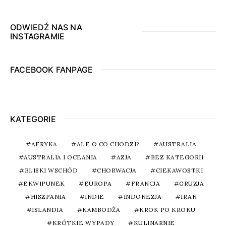
ODWIEDŹ NAS NA
INSTAGRAMIE
FACEBOOK FANPAGE
KATEGORIE
AFRYKA
ALE O CO CHODZI?
AUSTRALIA
AUSTRALIA I OCEANIA
AZJA
BEZ KATEGORII
BLISKI WSCHÓD
CHORWACJA
CIEKAWOSTKI
EKWIPUNEK
EUROPA
FRANCJA
GRUZJA
HISZPANIA
INDIE
INDONEZJA
IRAN
ISLANDIA
KAMBODŻA
KROK PO KROKU
KRÓTKIE WYPADY
KULINARNIE