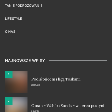
TANIE PODRÓŻOWANIE
LIFESTYLE
O NAS
NAJNOWSZE WPISY
1
Pod słońcem i figą Toskanii
20.05.23
2
Oman – Wahiba Sands – w sercu pustyni
05.07.21