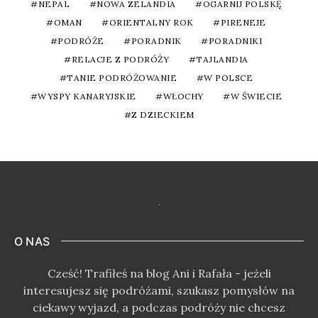
NEPAL
NOWA ZELANDIA
OGARNIJ POLSKĘ
OMAN
ORIENTALNY ROK
PIRENEJE
PODRÓŻE
PORADNIK
PORADNIKI
RELACJE Z PODRÓŻY
TAJLANDIA
TANIE PODRÓŻOWANIE
W POLSCE
WYSPY KANARYJSKIE
WŁOCHY
W ŚWIECIE
Z DZIECKIEM
O NAS
Cześć! Trafiłeś na blog Ani i Rafała - jeżeli
interesujesz się podróżami, szukasz pomysłów na
ciekawy wyjazd, a podczas podróży nie chcesz