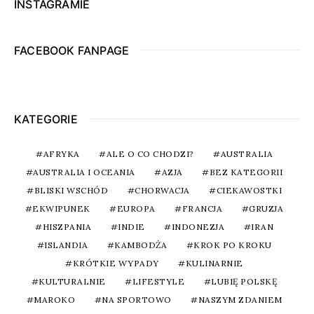
INSTAGRAMIE
FACEBOOK FANPAGE
KATEGORIE
AFRYKA
ALE O CO CHODZI?
AUSTRALIA
AUSTRALIA I OCEANIA
AZJA
BEZ KATEGORII
BLISKI WSCHÓD
CHORWACJA
CIEKAWOSTKI
EKWIPUNEK
EUROPA
FRANCJA
GRUZJA
HISZPANIA
INDIE
INDONEZJA
IRAN
ISLANDIA
KAMBODŻA
KROK PO KROKU
KRÓTKIE WYPADY
KULINARNIE
KULTURALNIE
LIFESTYLE
LUBIĘ POLSKĘ
MAROKO
NA SPORTOWO
NASZYM ZDANIEM