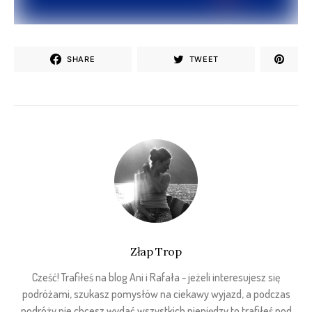
SHARE
TWEET
Złap Trop
Cześć! Trafiłeś na blog Ani i Rafała - jeżeli interesujesz się
podróżami, szukasz pomysłów na ciekawy wyjazd, a podczas
podróży nie chcesz wydać wszystkich pieniędzy to trafiłeś pod