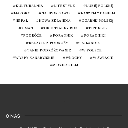
KULTURALNIE
LIFESTYLE
LUBIĘ POLSKĘ
MAROKO
NA SPORTOWO
NASZYM ZDANIEM
NEPAL
NOWA ZELANDIA
OGARNIJ POLSKĘ
OMAN
ORIENTALNY ROK
PIRENEJE
PODRÓŻE
PORADNIK
PORADNIKI
RELACJE Z PODRÓŻY
TAJLANDIA
TANIE PODRÓŻOWANIE
W POLSCE
WYSPY KANARYJSKIE
WŁOCHY
W ŚWIECIE
Z DZIECKIEM
O NAS