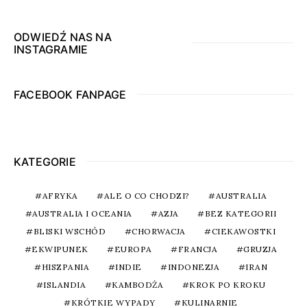
ODWIEDŹ NAS NA
INSTAGRAMIE
FACEBOOK FANPAGE
KATEGORIE
AFRYKA
ALE O CO CHODZI?
AUSTRALIA
AUSTRALIA I OCEANIA
AZJA
BEZ KATEGORII
BLISKI WSCHÓD
CHORWACJA
CIEKAWOSTKI
EKWIPUNEK
EUROPA
FRANCJA
GRUZJA
HISZPANIA
INDIE
INDONEZJA
IRAN
ISLANDIA
KAMBODŻA
KROK PO KROKU
KRÓTKIE WYPADY
KULINARNIE