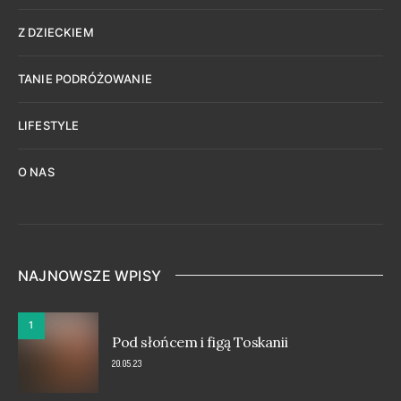
Z DZIECKIEM
TANIE PODRÓŻOWANIE
LIFESTYLE
O NAS
NAJNOWSZE WPISY
1
Pod słońcem i figą Toskanii
20.05.23