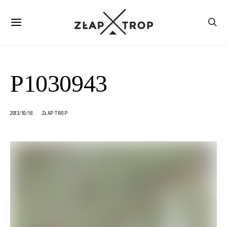
P1030943
2013/10/16
ZŁAP TROP