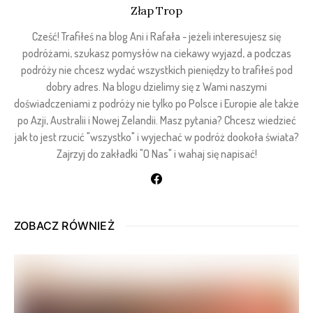
Złap Trop
Cześć! Trafiłeś na blog Ani i Rafała - jeżeli interesujesz się
podróżami, szukasz pomysłów na ciekawy wyjazd, a podczas
podróży nie chcesz wydać wszystkich pieniędzy to trafiłeś pod
dobry adres. Na blogu dzielimy się z Wami naszymi
doświadczeniami z podróży nie tylko po Polsce i Europie ale także
po Azji, Australii i Nowej Zelandii. Masz pytania? Chcesz wiedzieć
jak to jest rzucić "wszystko" i wyjechać w podróż dookoła świata?
Zajrzyj do zakładki "O Nas" i wahaj się napisać!
ZOBACZ RÓWNIEŻ