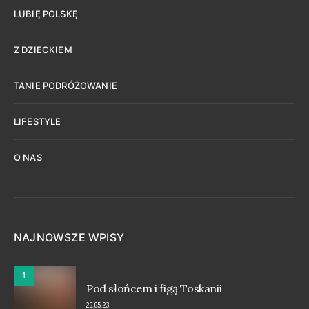
LUBIĘ POLSKĘ
Z DZIECKIEM
TANIE PODRÓŻOWANIE
LIFESTYLE
O NAS
NAJNOWSZE WPISY
1
Pod słońcem i figą Toskanii
20.05.23