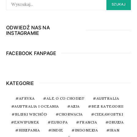
SEARCH
SZUKAJ
FOR:
ODWIEDŹ NAS NA
INSTAGRAMIE
FACEBOOK FANPAGE
KATEGORIE
AFRYKA
ALE O CO CHODZI?
AUSTRALIA
AUSTRALIA I OCEANIA
AZJA
BEZ KATEGORII
BLISKI WSCHÓD
CHORWACJA
CIEKAWOSTKI
EKWIPUNEK
EUROPA
FRANCJA
GRUZJA
HISZPANIA
INDIE
INDONEZJA
IRAN