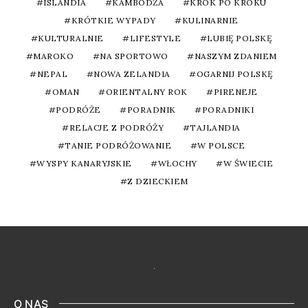
ISLANDIA
KAMBODŻA
KROK PO KROKU
KRÓTKIE WYPADY
KULINARNIE
KULTURALNIE
LIFESTYLE
LUBIĘ POLSKĘ
MAROKO
NA SPORTOWO
NASZYM ZDANIEM
NEPAL
NOWA ZELANDIA
OGARNIJ POLSKĘ
OMAN
ORIENTALNY ROK
PIRENEJE
PODRÓŻE
PORADNIK
PORADNIKI
RELACJE Z PODRÓŻY
TAJLANDIA
TANIE PODRÓŻOWANIE
W POLSCE
WYSPY KANARYJSKIE
WŁOCHY
W ŚWIECIE
Z DZIECKIEM
O NAS