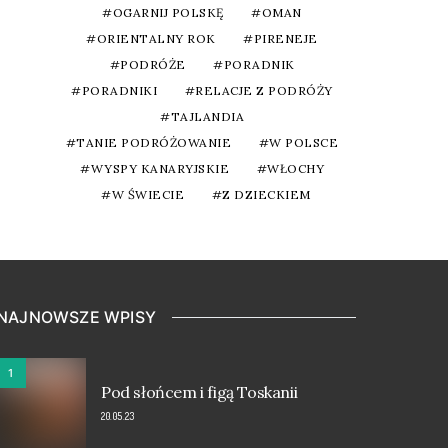
OGARNIJ POLSKĘ
OMAN
ORIENTALNY ROK
PIRENEJE
PODRÓŻE
PORADNIK
PORADNIKI
RELACJE Z PODRÓŻY
TAJLANDIA
TANIE PODRÓŻOWANIE
W POLSCE
WYSPY KANARYJSKIE
WŁOCHY
W ŚWIECIE
Z DZIECKIEM
NAJNOWSZE WPISY
1
Pod słońcem i figą Toskanii
20.05.23