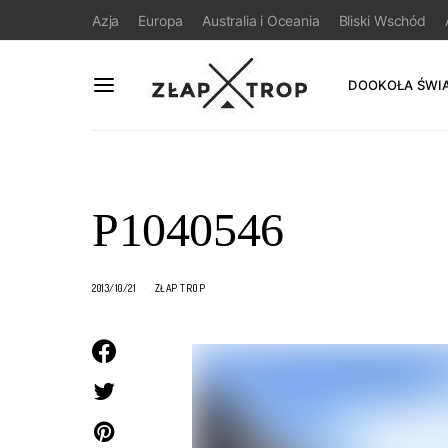
Azja
Europa
Australia i Oceania
Bliski Wschód
DOOKOŁA ŚWI
P1040546
2013/10/21
ZŁAP TROP