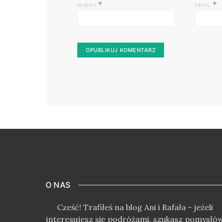
*
*
NAZWA
EMAIL
O NAS
Cześć! Trafiłeś na blog Ani i Rafała - jeżeli
interesujesz się podróżami, szukasz pomysłó