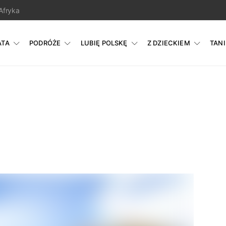
Afryka
ATA
PODRÓŻE
LUBIĘ POLSKĘ
Z DZIECKIEM
TAN