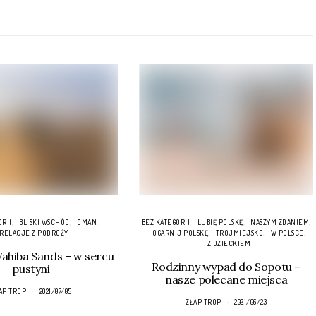
ORII
BLISKI WSCHÓD
OMAN
BEZ KATEGORII
LUBIĘ POLSKĘ
NASZYM ZDANIEM
RELACJE Z PODRÓŻY
OGARNIJ POLSKĘ
TRÓJMIEJSKO
W POLSCE
Z DZIECKIEM
hiba Sands – w sercu
Rodzinny wypad do Sopotu –
pustyni
nasze polecane miejsca
AP TROP
2021/07/05
ZŁAP TROP
2021/06/23