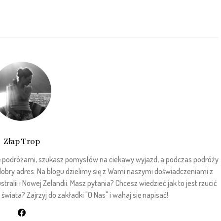
Złap Trop
sz się podróżami, szukasz pomysłów na ciekawy wyjazd, a podczas podróży
 dobry adres. Na blogu dzielimy się z Wami naszymi doświadczeniami z
stralii i Nowej Zelandii. Masz pytania? Chcesz wiedzieć jak to jest rzucić
wiata? Zajrzyj do zakładki "O Nas" i wahaj się napisać!