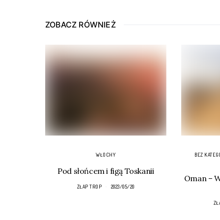
ZOBACZ RÓWNIEŻ
WŁOCHY
BEZ KATEG
Pod słońcem i figą Toskanii
Oman – Wa
ZŁAP TROP
2023/05/20
ZŁ