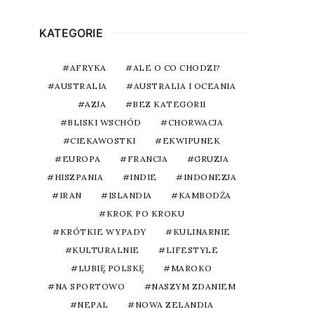
KATEGORIE
AFRYKA
ALE O CO CHODZI?
AUSTRALIA
AUSTRALIA I OCEANIA
AZJA
BEZ KATEGORII
BLISKI WSCHÓD
CHORWACJA
CIEKAWOSTKI
EKWIPUNEK
EUROPA
FRANCJA
GRUZJA
HISZPANIA
INDIE
INDONEZJA
IRAN
ISLANDIA
KAMBODŻA
KROK PO KROKU
KRÓTKIE WYPADY
KULINARNIE
KULTURALNIE
LIFESTYLE
LUBIĘ POLSKĘ
MAROKO
NA SPORTOWO
NASZYM ZDANIEM
NEPAL
NOWA ZELANDIA