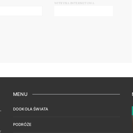
WITRYNA INTERNETOWA
MENU
DOOKOŁA ŚWIATA
PODRÓŻE
w