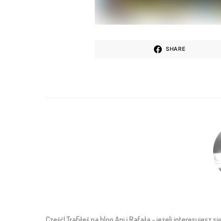
SHARE
Cześć! Trafiłeś na blog Ani i Rafała - jeżeli interesuje