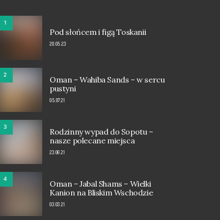
1
Pod słońcem i figą Toskanii
20.05.23
2
Oman – Wahiba Sands – w sercu
pustyni
05.07.21
3
Rodzinny wypad do Sopotu –
nasze polecane miejsca
23.06.21
4
Oman – Jabal Shams – Wielki
Kanion na Bliskim Wschodzie
03.03.21