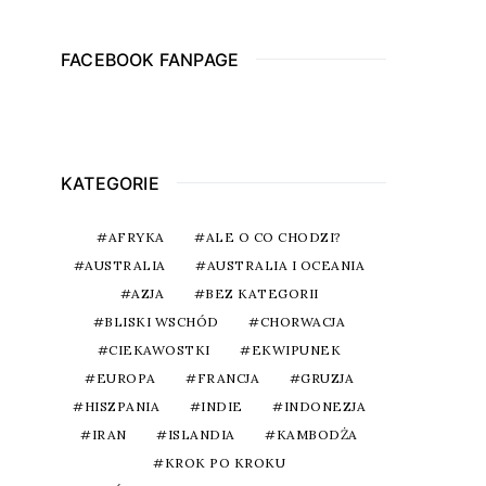
FACEBOOK FANPAGE
KATEGORIE
AFRYKA
ALE O CO CHODZI?
AUSTRALIA
AUSTRALIA I OCEANIA
AZJA
BEZ KATEGORII
BLISKI WSCHÓD
CHORWACJA
CIEKAWOSTKI
EKWIPUNEK
EUROPA
FRANCJA
GRUZJA
HISZPANIA
INDIE
INDONEZJA
IRAN
ISLANDIA
KAMBODŻA
KROK PO KROKU