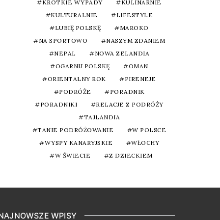
KRÓTKIE WYPADY
KULINARNIE
KULTURALNIE
LIFESTYLE
LUBIĘ POLSKĘ
MAROKO
NA SPORTOWO
NASZYM ZDANIEM
NEPAL
NOWA ZELANDIA
OGARNIJ POLSKĘ
OMAN
ORIENTALNY ROK
PIRENEJE
PODRÓŻE
PORADNIK
PORADNIKI
RELACJE Z PODRÓŻY
TAJLANDIA
TANIE PODRÓŻOWANIE
W POLSCE
WYSPY KANARYJSKIE
WŁOCHY
W ŚWIECIE
Z DZIECKIEM
NAJNOWSZE WPISY