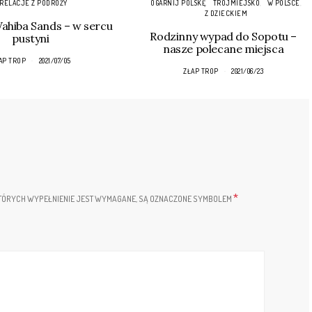
RELACJE Z PODRÓŻY
OGARNIJ POLSKĘ
TRÓJMIEJSKO
W POLSCE
Z DZIECKIEM
hiba Sands – w sercu
Rodzinny wypad do Sopotu –
pustyni
nasze polecane miejsca
AP TROP
2021/07/05
ZŁAP TROP
2021/06/23
*
TÓRYCH WYPEŁNIENIE JEST WYMAGANE, SĄ OZNACZONE SYMBOLEM