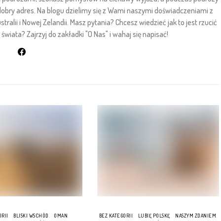
 dobry adres. Na blogu dzielimy się z Wami naszymi doświadczeniami z
stralii i Nowej Zelandii. Masz pytania? Chcesz wiedzieć jak to jest rzucić
wiata? Zajrzyj do zakładki "O Nas" i wahaj się napisać!
ORII
BLISKI WSCHÓD
OMAN
BEZ KATEGORII
LUBIĘ POLSKĘ
NASZYM ZDANIEM