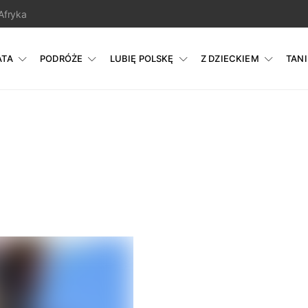
Afryka
ATA
PODRÓŻE
LUBIĘ POLSKĘ
Z DZIECKIEM
TAN