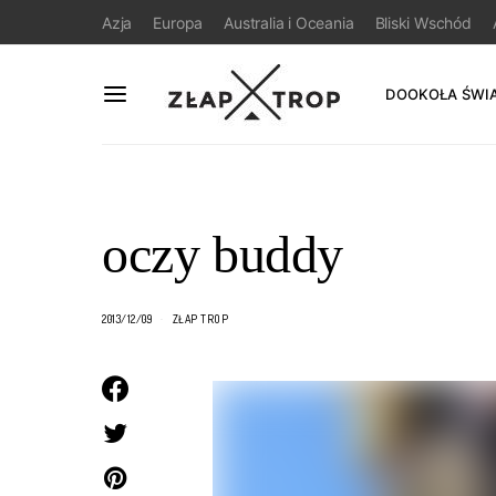
Azja
Europa
Australia i Oceania
Bliski Wschód
DOOKOŁA ŚWI
oczy buddy
2013/12/09
ZŁAP TROP