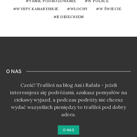
TANIE PODRÓŻOWANIE
W POLSCE
WYSPY KANARYJSKIE
WŁOCHY
W ŚWIECIE
Z DZIECKIEM
O NAS
Cześć! Trafiłeś na blog Ani i Rafała - jeżeli
interesujesz się podróżami, szukasz pomysłów na
ciekawy wyjazd, a podczas podróży nie chcesz
wydać wszystkich pieniędzy to trafiłeś pod dobry
adres.
O NAS