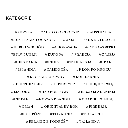
KATEGORIE
AFRYKA
ALE O CO CHODZI?
AUSTRALIA
AUSTRALIA I OCEANIA
AZJA
BEZ KATEGORII
BLISKI WSCHÓD
CHORWACJA
CIEKAWOSTKI
EKWIPUNEK
EUROPA
FRANCJA
GRUZJA
HISZPANIA
INDIE
INDONEZJA
IRAN
ISLANDIA
KAMBODŻA
KROK PO KROKU
KRÓTKIE WYPADY
KULINARNIE
KULTURALNIE
LIFESTYLE
LUBIĘ POLSKĘ
MAROKO
NA SPORTOWO
NASZYM ZDANIEM
NEPAL
NOWA ZELANDIA
OGARNIJ POLSKĘ
OMAN
ORIENTALNY ROK
PIRENEJE
PODRÓŻE
PORADNIK
PORADNIKI
RELACJE Z PODRÓŻY
TAJLANDIA