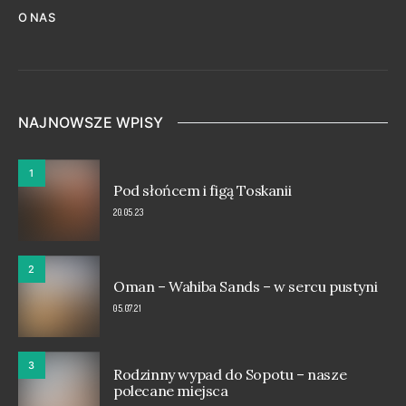
O NAS
NAJNOWSZE WPISY
1
Pod słońcem i figą Toskanii
20.05.23
2
Oman – Wahiba Sands – w sercu pustyni
05.07.21
3
Rodzinny wypad do Sopotu – nasze
polecane miejsca