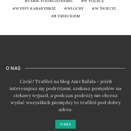
TANIE PODRÓŻOWANIE
W POLSCE
WYSPY KANARYJSKIE
WŁOCHY
W ŚWIECIE
Z DZIECKIEM
O NAS
Cześć! Trafiłeś na blog Ani i Rafała - jeżeli
interesujesz się podróżami, szukasz pomysłów na
ciekawy wyjazd, a podczas podróży nie chcesz
wydać wszystkich pieniędzy to trafiłeś pod dobry
adres.
O NAS