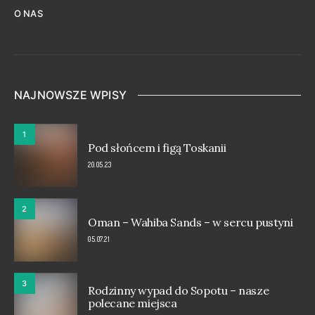
O NAS
NAJNOWSZE WPISY
1
Pod słońcem i figą Toskanii
20.05.23
2
Oman – Wahiba Sands – w sercu pustyni
05.07.21
3
Rodzinny wypad do Sopotu – nasze
polecane miejsca