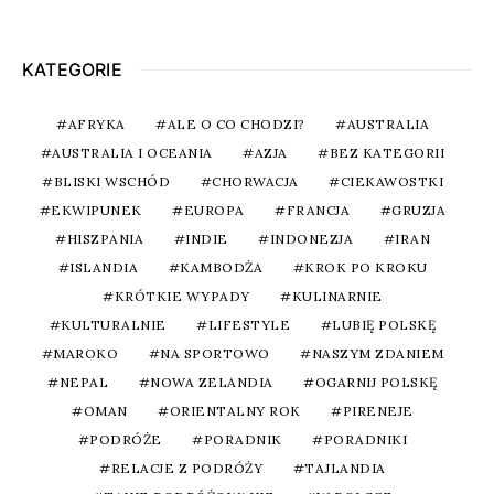
KATEGORIE
AFRYKA
ALE O CO CHODZI?
AUSTRALIA
AUSTRALIA I OCEANIA
AZJA
BEZ KATEGORII
BLISKI WSCHÓD
CHORWACJA
CIEKAWOSTKI
EKWIPUNEK
EUROPA
FRANCJA
GRUZJA
HISZPANIA
INDIE
INDONEZJA
IRAN
ISLANDIA
KAMBODŻA
KROK PO KROKU
KRÓTKIE WYPADY
KULINARNIE
KULTURALNIE
LIFESTYLE
LUBIĘ POLSKĘ
MAROKO
NA SPORTOWO
NASZYM ZDANIEM
NEPAL
NOWA ZELANDIA
OGARNIJ POLSKĘ
OMAN
ORIENTALNY ROK
PIRENEJE
PODRÓŻE
PORADNIK
PORADNIKI
RELACJE Z PODRÓŻY
TAJLANDIA