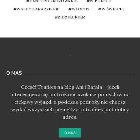
TANIE PODRÓŻOWANIE
W POLSCE
WYSPY KANARYJSKIE
WŁOCHY
W ŚWIECIE
Z DZIECKIEM
O NAS
Cześć! Trafiłeś na blog Ani i Rafała - jeżeli
interesujesz się podróżami, szukasz pomysłów na
ciekawy wyjazd, a podczas podróży nie chcesz
wydać wszystkich pieniędzy to trafiłeś pod dobry
adres.
O NAS