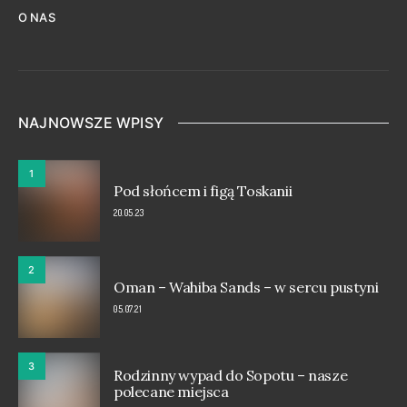
O NAS
NAJNOWSZE WPISY
1
Pod słońcem i figą Toskanii
20.05.23
2
Oman – Wahiba Sands – w sercu pustyni
05.07.21
3
Rodzinny wypad do Sopotu – nasze
polecane miejsca