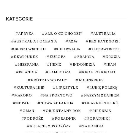
KATEGORIE
AFRYKA
ALE O CO CHODZI?
AUSTRALIA
AUSTRALIA I OCEANIA
AZJA
BEZ KATEGORII
BLISKI WSCHÓD
CHORWACJA
CIEKAWOSTKI
EKWIPUNEK
EUROPA
FRANCJA
GRUZJA
HISZPANIA
INDIE
INDONEZJA
IRAN
ISLANDIA
KAMBODŻA
KROK PO KROKU
KRÓTKIE WYPADY
KULINARNIE
KULTURALNIE
LIFESTYLE
LUBIĘ POLSKĘ
MAROKO
NA SPORTOWO
NASZYM ZDANIEM
NEPAL
NOWA ZELANDIA
OGARNIJ POLSKĘ
OMAN
ORIENTALNY ROK
PIRENEJE
PODRÓŻE
PORADNIK
PORADNIKI
RELACJE Z PODRÓŻY
TAJLANDIA