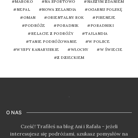
MAROKO
NA SPORTOWO
NASZYM ZDANIEM
NEPAL
NOWA ZELANDIA
OGARNIJ POLSKĘ
OMAN
ORIENTALNY ROK
PIRENEJE
PODRÓŻE
PORADNIK
PORADNIKI
RELACJE Z PODRÓŻY
TAJLANDIA
TANIE PODRÓŻOWANIE
W POLSCE
WYSPY KANARYJSKIE
WŁOCHY
W ŚWIECIE
Z DZIECKIEM
O NAS
Cześć! Trafiłeś na blog Ani i Rafała - jeżeli
interesujesz się podróżami, szukasz pomysłów na