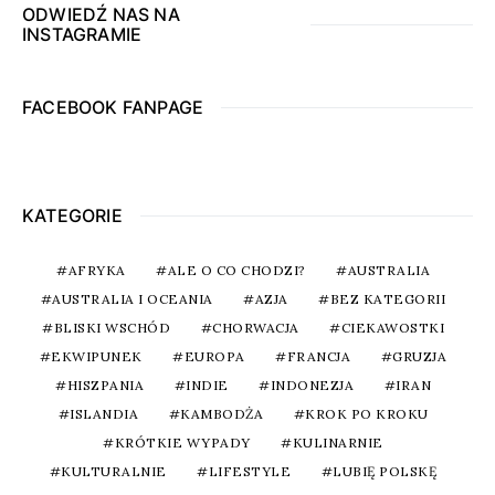
ODWIEDŹ NAS NA
INSTAGRAMIE
FACEBOOK FANPAGE
KATEGORIE
AFRYKA
ALE O CO CHODZI?
AUSTRALIA
AUSTRALIA I OCEANIA
AZJA
BEZ KATEGORII
BLISKI WSCHÓD
CHORWACJA
CIEKAWOSTKI
EKWIPUNEK
EUROPA
FRANCJA
GRUZJA
HISZPANIA
INDIE
INDONEZJA
IRAN
ISLANDIA
KAMBODŻA
KROK PO KROKU
KRÓTKIE WYPADY
KULINARNIE
KULTURALNIE
LIFESTYLE
LUBIĘ POLSKĘ