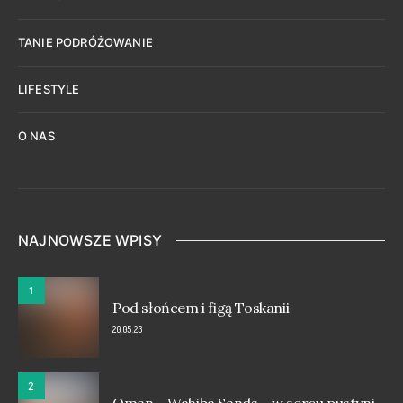
TANIE PODRÓŻOWANIE
LIFESTYLE
O NAS
NAJNOWSZE WPISY
1
Pod słońcem i figą Toskanii
20.05.23
2
Oman – Wahiba Sands – w sercu pustyni