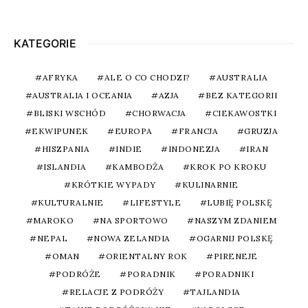
KATEGORIE
AFRYKA
ALE O CO CHODZI?
AUSTRALIA
AUSTRALIA I OCEANIA
AZJA
BEZ KATEGORII
BLISKI WSCHÓD
CHORWACJA
CIEKAWOSTKI
EKWIPUNEK
EUROPA
FRANCJA
GRUZJA
HISZPANIA
INDIE
INDONEZJA
IRAN
ISLANDIA
KAMBODŻA
KROK PO KROKU
KRÓTKIE WYPADY
KULINARNIE
KULTURALNIE
LIFESTYLE
LUBIĘ POLSKĘ
MAROKO
NA SPORTOWO
NASZYM ZDANIEM
NEPAL
NOWA ZELANDIA
OGARNIJ POLSKĘ
OMAN
ORIENTALNY ROK
PIRENEJE
PODRÓŻE
PORADNIK
PORADNIKI
RELACJE Z PODRÓŻY
TAJLANDIA