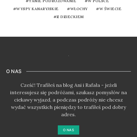
TANIE PODRÓŻOWANIE
W POLSCE
WYSPY KANARYJSKIE
WŁOCHY
W ŚWIECIE
Z DZIECKIEM
O NAS
Cześć! Trafiłeś na blog Ani i Rafała - jeżeli
interesujesz się podróżami, szukasz pomysłów na
ciekawy wyjazd, a podczas podróży nie chcesz
wydać wszystkich pieniędzy to trafiłeś pod dobry
adres.
O NAS