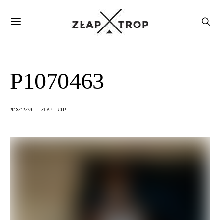
P1070463
2013/12/29
ZŁAP TROP