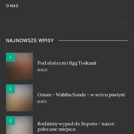
O NAS
NAJNOWSZE WPISY
1
Pod słońcem i figą Toskanii
20.05.23
2
Oman – Wahiba Sands – w sercu pustyni
05.07.21
3
Rodzinny wypad do Sopotu – nasze
polecane miejsca