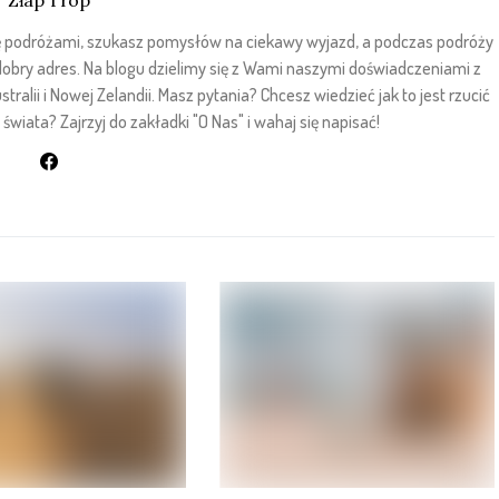
Złap Trop
sz się podróżami, szukasz pomysłów na ciekawy wyjazd, a podczas podróży
 dobry adres. Na blogu dzielimy się z Wami naszymi doświadczeniami z
stralii i Nowej Zelandii. Masz pytania? Chcesz wiedzieć jak to jest rzucić
wiata? Zajrzyj do zakładki "O Nas" i wahaj się napisać!