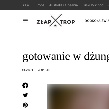
Azja
Europa
Australia i Oceania
Bliski Wschód
DOOKOŁA ŚWI
gotowanie w dżung
2014/02/01
ZŁAP TROP