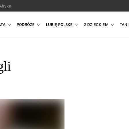
Afryka
ATA
PODRÓŻE
LUBIĘ POLSKĘ
Z DZIECKIEM
TAN
li