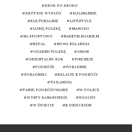
KROK PO KROKU
KRÓTKIE WYPADY
KULINARNIE
KULTURALNIE
LIFESTYLE
LUBIĘ POLSKĘ
MAROKO
NA SPORTOWO
NASZYM ZDANIEM
NEPAL
NOWA ZELANDIA
OGARNIJ POLSKĘ
OMAN
ORIENTALNY ROK
PIRENEJE
PODRÓŻE
PORADNIK
PORADNIKI
RELACJE Z PODRÓŻY
TAJLANDIA
TANIE PODRÓŻOWANIE
W POLSCE
WYSPY KANARYJSKIE
WŁOCHY
W ŚWIECIE
Z DZIECKIEM