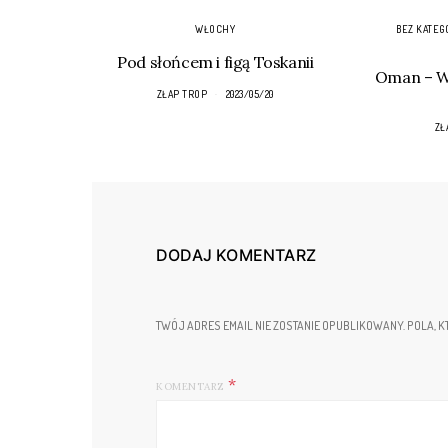
WŁOCHY
BEZ KATEG
Pod słońcem i figą Toskanii
Oman – Wa
ZŁAP TROP
2023/05/20
ZŁ
DODAJ KOMENTARZ
TWÓJ ADRES EMAIL NIE ZOSTANIE OPUBLIKOWANY.
POLA, K
KOMENTARZ