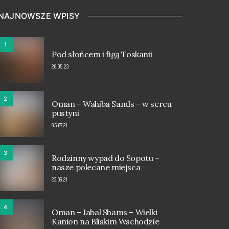
NAJNOWSZE WPISY
1
Pod słońcem i figą Toskanii
20.05.23
2
Oman – Wahiba Sands – w sercu
pustyni
05.07.21
3
Rodzinny wypad do Sopotu –
nasze polecane miejsca
23.06.21
4
Oman – Jabal Shams – Wielki
Kanion na Bliskim Wschodzie