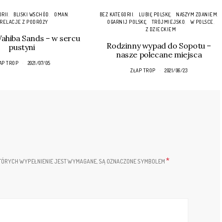
ORII
BLISKI WSCHÓD
OMAN
BEZ KATEGORII
LUBIĘ POLSKĘ
NASZYM ZDANIEM
RELACJE Z PODRÓŻY
OGARNIJ POLSKĘ
TRÓJMIEJSKO
W POLSCE
Z DZIECKIEM
hiba Sands – w sercu
Rodzinny wypad do Sopotu –
pustyni
nasze polecane miejsca
AP TROP
2021/07/05
ZŁAP TROP
2021/06/23
*
TÓRYCH WYPEŁNIENIE JEST WYMAGANE, SĄ OZNACZONE SYMBOLEM