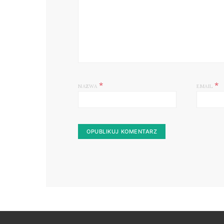
*
*
NAZWA
EMAIL