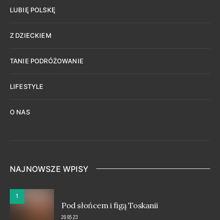
LUBIĘ POLSKĘ
Z DZIECKIEM
TANIE PODRÓŻOWANIE
LIFESTYLE
O NAS
NAJNOWSZE WPISY
1
Pod słońcem i figą Toskanii
20.05.23