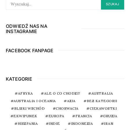
SEARCH
SZUKAJ
FOR:
ODWIEDŹ NAS NA
INSTAGRAMIE
FACEBOOK FANPAGE
KATEGORIE
AFRYKA
ALE O CO CHODZI?
AUSTRALIA
AUSTRALIA I OCEANIA
AZJA
BEZ KATEGORII
BLISKI WSCHÓD
CHORWACJA
CIEKAWOSTKI
EKWIPUNEK
EUROPA
FRANCJA
GRUZJA
HISZPANIA
INDIE
INDONEZJA
IRAN