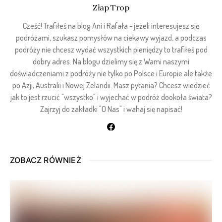
Złap Trop
Cześć! Trafiłeś na blog Ani i Rafała - jeżeli interesujesz się
podróżami, szukasz pomysłów na ciekawy wyjazd, a podczas
podróży nie chcesz wydać wszystkich pieniędzy to trafiłeś pod
dobry adres. Na blogu dzielimy się z Wami naszymi
doświadczeniami z podróży nie tylko po Polsce i Europie ale także
po Azji, Australii i Nowej Zelandii. Masz pytania? Chcesz wiedzieć
jak to jest rzucić "wszystko" i wyjechać w podróż dookoła świata?
Zajrzyj do zakładki "O Nas" i wahaj się napisać!
ZOBACZ RÓWNIEŻ