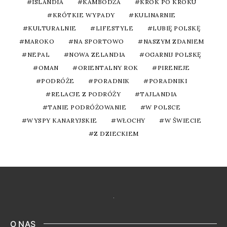
ISLANDIA
KAMBODŻA
KROK PO KROKU
KRÓTKIE WYPADY
KULINARNIE
KULTURALNIE
LIFESTYLE
LUBIĘ POLSKĘ
MAROKO
NA SPORTOWO
NASZYM ZDANIEM
NEPAL
NOWA ZELANDIA
OGARNIJ POLSKĘ
OMAN
ORIENTALNY ROK
PIRENEJE
PODRÓŻE
PORADNIK
PORADNIKI
RELACJE Z PODRÓŻY
TAJLANDIA
TANIE PODRÓŻOWANIE
W POLSCE
WYSPY KANARYJSKIE
WŁOCHY
W ŚWIECIE
Z DZIECKIEM
O NAS