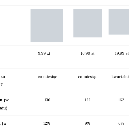
9,99 zł
10,90 zł
19,99 
asu
co miesiąc
co miesiąc
kwartaln
i?
on (w
130
122
162
niu)
 (w
12%
9%
6%