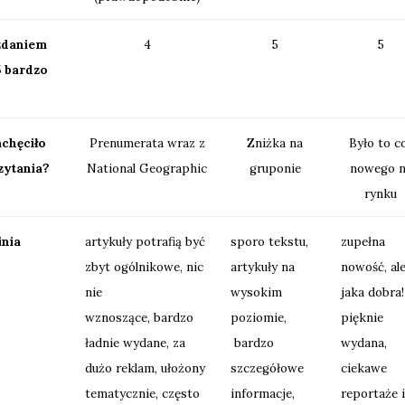
zdaniem
4
5
5
5 bardzo
achęciło
Prenumerata wraz z
Zniżka na
Było to c
zytania?
National Geographic
gruponie
nowego n
rynku
inia
artykuły potrafią być
sporo tekstu,
zupełna
zbyt ogólnikowe, nic
artykuły na
nowość, al
nie
wysokim
jaka dobra!
wznoszące, bardzo
poziomie,
pięknie
ładnie wydane, za
bardzo
wydana,
dużo reklam, ułożony
szczegółowe
ciekawe
tematycznie, często
informacje,
reportaże i