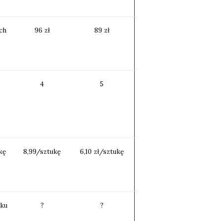
ch
96 zł
89 zł
4
5
kę
8,99/sztukę
6,10 zł/sztukę
oku
?
?