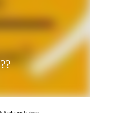
y??
. Bardzo nas to cieszy,