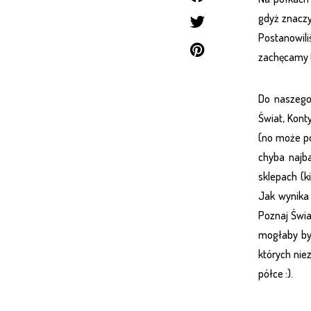
gdyż znaczy
Postanowili
zachęcamy 
Do naszego 
Świat, Kont
(no może po
chyba najba
sklepach (k
Jak wynika 
Poznaj Świa
mogłaby być
których nie
półce :).