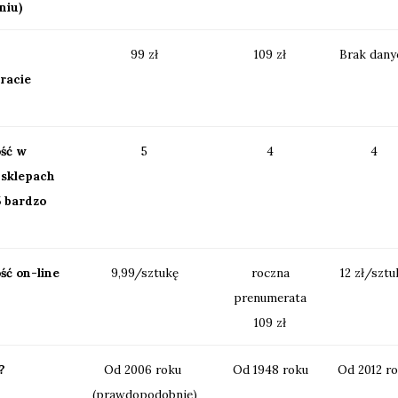
niu)
99 zł
109 zł
Brak dany
racie
ść w
5
4
4
,sklepach
5 bardzo
ść on-line
9,99/sztukę
roczna
12 zł/sztu
prenumerata
109 zł
?
Od 2006 roku
Od 1948 roku
Od 2012 r
(prawdopodobnie)