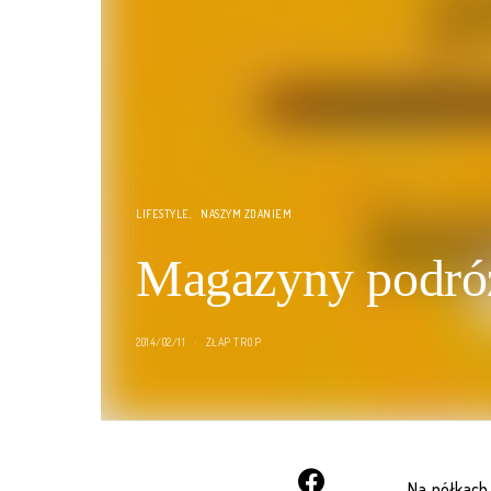
LIFESTYLE
NASZYM ZDANIEM
Magazyny podróż
2014/02/11
ZŁAP TROP
Na półkach 