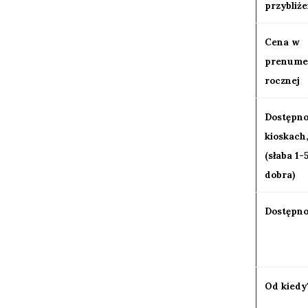
przybliże
Cena w
prenume
rocznej
Dostępno
kioskach
(słaba 1-
dobra)
Dostępno
Od kiedy