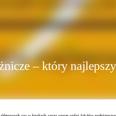
nicze – który najlepsz
sklepowych czy w kioskach coraz więcej widać tytułów podróżniczych