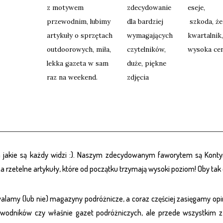
z motywem
zdecydowanie
eseje,
przewodnim, lubimy
dla bardziej
szkoda, że
artykuły o sprzętach
wymagających
kwartalnik,
outdoorowych, miła,
czytelników,
wysoka ce
lekka gazeta w sam
duże, piękne
raz na weekend.
zdjęcia
 jakie są każdy widzi :). Naszym zdecydowanym faworytem są Konty
 rzetelne artykuły, które od początku trzymają wysoki poziom! Oby tak 
alamy (lub nie) magazyny podróżnicze, a coraz częściej zasięgamy opin
ewodników czy właśnie gazet podróżniczych, ale przede wszystkim z