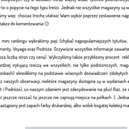
 to o popycie na tego typu treści. Jednak nie wszystkie magazyny są w
śmy więc chociaż trochę ułatwić Wam wybór poprzez zestawienie najp
także do komentowania 🙂
mini rankingu wybraliśmy pięć (chyba) najpopularniejszych tytułów, a
ynenty, Voyage oraz Podróże. Oczywiście wszystkie informacje zawarte
za liczbą stron czy ceną). Wyliczyliśmy także przybliżony procent rek
rdziej irytującą rzeczą we wszystkich, nie tylko podróżniczych, m
ioskach) określiliśmy na podstawie własnych doświadczeń zdobytych n
z naszych obserwacji, niektóre magazyny dostępne są w wydaniach el
t i Podróże), co naszym zdaniem jest zdecydowanie na plus! Raz, że c
 jeszcze niższa), to jeszcze nie zajmują miejsca na półkach :). Jedna
zastąpiony jest zapach farby drukarskiej, albo widok bogatej kolekcji