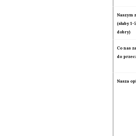
Naszym 
(słaby 1-
dobry)
Co nas z
do przec
Nasza op