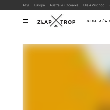
Azja
Europa
Australia i Oceania
Bliski Wschód
DOOKOŁA ŚWI