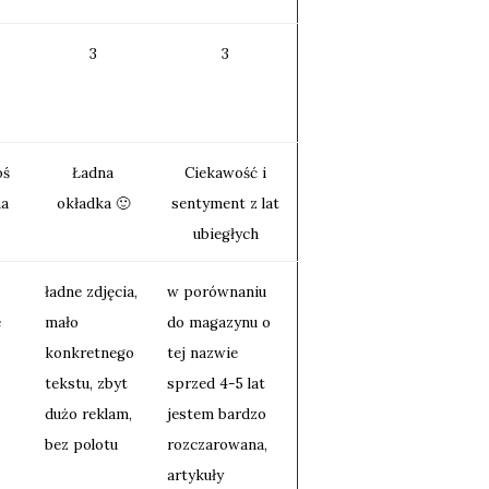
3
3
oś
Ładna
Ciekawość i
a
okładka 🙂
sentyment z lat
ubiegłych
ładne zdjęcia,
w porównaniu
e
mało
do magazynu o
konkretnego
tej nazwie
tekstu, zbyt
sprzed 4-5 lat
dużo reklam,
jestem bardzo
bez polotu
rozczarowana,
artykuły