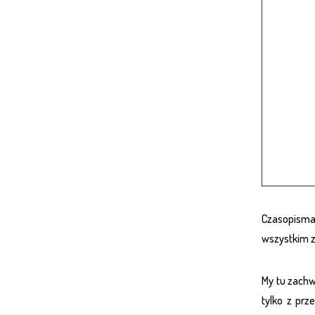
Czasopisma
wszystkim za
My tu zachw
tylko z prz