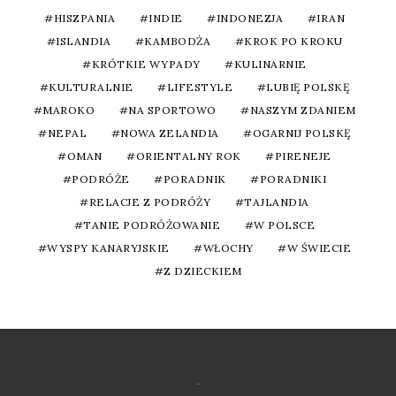
HISZPANIA
INDIE
INDONEZJA
IRAN
ISLANDIA
KAMBODŻA
KROK PO KROKU
KRÓTKIE WYPADY
KULINARNIE
KULTURALNIE
LIFESTYLE
LUBIĘ POLSKĘ
MAROKO
NA SPORTOWO
NASZYM ZDANIEM
NEPAL
NOWA ZELANDIA
OGARNIJ POLSKĘ
OMAN
ORIENTALNY ROK
PIRENEJE
PODRÓŻE
PORADNIK
PORADNIKI
RELACJE Z PODRÓŻY
TAJLANDIA
TANIE PODRÓŻOWANIE
W POLSCE
WYSPY KANARYJSKIE
WŁOCHY
W ŚWIECIE
Z DZIECKIEM