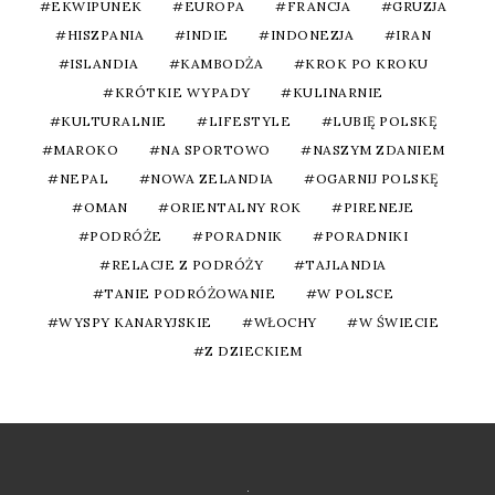
EKWIPUNEK
EUROPA
FRANCJA
GRUZJA
HISZPANIA
INDIE
INDONEZJA
IRAN
ISLANDIA
KAMBODŻA
KROK PO KROKU
KRÓTKIE WYPADY
KULINARNIE
KULTURALNIE
LIFESTYLE
LUBIĘ POLSKĘ
MAROKO
NA SPORTOWO
NASZYM ZDANIEM
NEPAL
NOWA ZELANDIA
OGARNIJ POLSKĘ
OMAN
ORIENTALNY ROK
PIRENEJE
PODRÓŻE
PORADNIK
PORADNIKI
RELACJE Z PODRÓŻY
TAJLANDIA
TANIE PODRÓŻOWANIE
W POLSCE
WYSPY KANARYJSKIE
WŁOCHY
W ŚWIECIE
Z DZIECKIEM