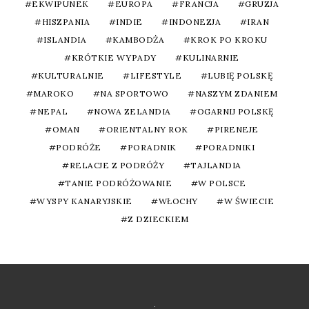
EKWIPUNEK
EUROPA
FRANCJA
GRUZJA
HISZPANIA
INDIE
INDONEZJA
IRAN
ISLANDIA
KAMBODŻA
KROK PO KROKU
KRÓTKIE WYPADY
KULINARNIE
KULTURALNIE
LIFESTYLE
LUBIĘ POLSKĘ
MAROKO
NA SPORTOWO
NASZYM ZDANIEM
NEPAL
NOWA ZELANDIA
OGARNIJ POLSKĘ
OMAN
ORIENTALNY ROK
PIRENEJE
PODRÓŻE
PORADNIK
PORADNIKI
RELACJE Z PODRÓŻY
TAJLANDIA
TANIE PODRÓŻOWANIE
W POLSCE
WYSPY KANARYJSKIE
WŁOCHY
W ŚWIECIE
Z DZIECKIEM