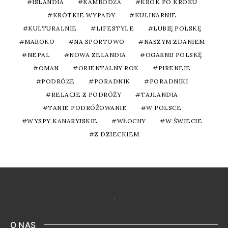
ISLANDIA
KAMBODŻA
KROK PO KROKU
KRÓTKIE WYPADY
KULINARNIE
KULTURALNIE
LIFESTYLE
LUBIĘ POLSKĘ
MAROKO
NA SPORTOWO
NASZYM ZDANIEM
NEPAL
NOWA ZELANDIA
OGARNIJ POLSKĘ
OMAN
ORIENTALNY ROK
PIRENEJE
PODRÓŻE
PORADNIK
PORADNIKI
RELACJE Z PODRÓŻY
TAJLANDIA
TANIE PODRÓŻOWANIE
W POLSCE
WYSPY KANARYJSKIE
WŁOCHY
W ŚWIECIE
Z DZIECKIEM
O NAS