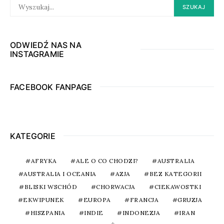
SEARCH
SZUKAJ
FOR:
ODWIEDŹ NAS NA
INSTAGRAMIE
FACEBOOK FANPAGE
KATEGORIE
AFRYKA
ALE O CO CHODZI?
AUSTRALIA
AUSTRALIA I OCEANIA
AZJA
BEZ KATEGORII
BLISKI WSCHÓD
CHORWACJA
CIEKAWOSTKI
EKWIPUNEK
EUROPA
FRANCJA
GRUZJA
HISZPANIA
INDIE
INDONEZJA
IRAN