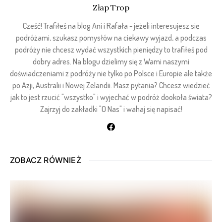
Złap Trop
Cześć! Trafiłeś na blog Ani i Rafała - jeżeli interesujesz się
podróżami, szukasz pomysłów na ciekawy wyjazd, a podczas
podróży nie chcesz wydać wszystkich pieniędzy to trafiłeś pod
dobry adres. Na blogu dzielimy się z Wami naszymi
doświadczeniami z podróży nie tylko po Polsce i Europie ale także
po Azji, Australii i Nowej Zelandii. Masz pytania? Chcesz wiedzieć
jak to jest rzucić "wszystko" i wyjechać w podróż dookoła świata?
Zajrzyj do zakładki "O Nas" i wahaj się napisać!
ZOBACZ RÓWNIEŻ