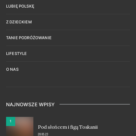
LUBIĘ POLSKĘ
Z DZIECKIEM
TANIE PODRÓŻOWANIE
LIFESTYLE
O NAS
NAJNOWSZE WPISY
1
Pod słońcem i figą Toskanii
20.05.23