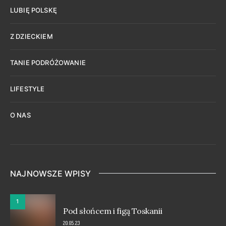
LUBIĘ POLSKĘ
Z DZIECKIEM
TANIE PODRÓŻOWANIE
LIFESTYLE
O NAS
NAJNOWSZE WPISY
1
Pod słońcem i figą Toskanii
20.05.23