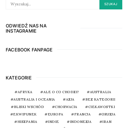
SEARCH
SZUKAJ
FOR:
ODWIEDŹ NAS NA
INSTAGRAMIE
FACEBOOK FANPAGE
KATEGORIE
AFRYKA
ALE O CO CHODZI?
AUSTRALIA
AUSTRALIA I OCEANIA
AZJA
BEZ KATEGORII
BLISKI WSCHÓD
CHORWACJA
CIEKAWOSTKI
EKWIPUNEK
EUROPA
FRANCJA
GRUZJA
HISZPANIA
INDIE
INDONEZJA
IRAN