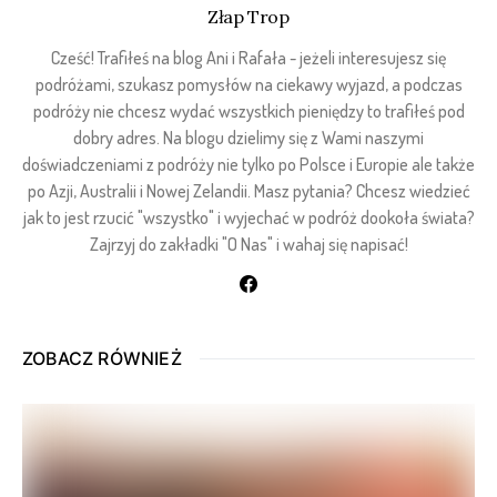
Złap Trop
Cześć! Trafiłeś na blog Ani i Rafała - jeżeli interesujesz się
podróżami, szukasz pomysłów na ciekawy wyjazd, a podczas
podróży nie chcesz wydać wszystkich pieniędzy to trafiłeś pod
dobry adres. Na blogu dzielimy się z Wami naszymi
doświadczeniami z podróży nie tylko po Polsce i Europie ale także
po Azji, Australii i Nowej Zelandii. Masz pytania? Chcesz wiedzieć
jak to jest rzucić "wszystko" i wyjechać w podróż dookoła świata?
Zajrzyj do zakładki "O Nas" i wahaj się napisać!
ZOBACZ RÓWNIEŻ