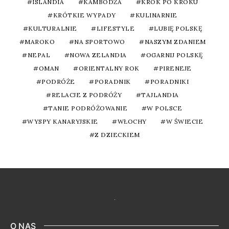
ISLANDIA
KAMBODŻA
KROK PO KROKU
KRÓTKIE WYPADY
KULINARNIE
KULTURALNIE
LIFESTYLE
LUBIĘ POLSKĘ
MAROKO
NA SPORTOWO
NASZYM ZDANIEM
NEPAL
NOWA ZELANDIA
OGARNIJ POLSKĘ
OMAN
ORIENTALNY ROK
PIRENEJE
PODRÓŻE
PORADNIK
PORADNIKI
RELACJE Z PODRÓŻY
TAJLANDIA
TANIE PODRÓŻOWANIE
W POLSCE
WYSPY KANARYJSKIE
WŁOCHY
W ŚWIECIE
Z DZIECKIEM
O NAS