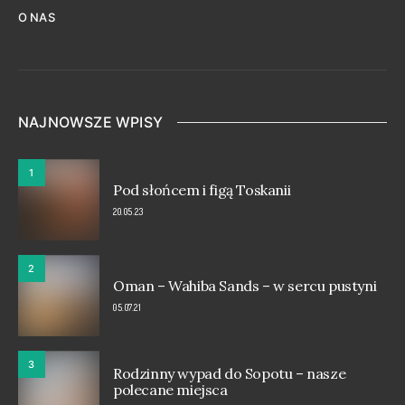
O NAS
NAJNOWSZE WPISY
1
Pod słońcem i figą Toskanii
20.05.23
2
Oman – Wahiba Sands – w sercu pustyni
05.07.21
3
Rodzinny wypad do Sopotu – nasze
polecane miejsca