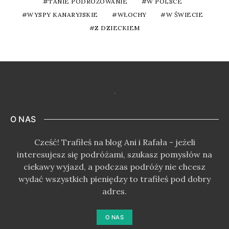
TANIE PODRÓŻOWANIE
W POLSCE
WYSPY KANARYJSKIE
WŁOCHY
W ŚWIECIE
Z DZIECKIEM
O NAS
Cześć! Trafiłeś na blog Ani i Rafała - jeżeli
interesujesz się podróżami, szukasz pomysłów na
ciekawy wyjazd, a podczas podróży nie chcesz
wydać wszystkich pieniędzy to trafiłeś pod dobry
adres.
O NAS