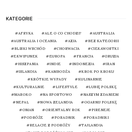
KATEGORIE
AFRYKA
ALE O CO CHODZI?
AUSTRALIA
AUSTRALIA I OCEANIA
AZJA
BEZ KATEGORII
BLISKI WSCHÓD
CHORWACJA
CIEKAWOSTKI
EKWIPUNEK
EUROPA
FRANCJA
GRUZJA
HISZPANIA
INDIE
INDONEZJA
IRAN
ISLANDIA
KAMBODŻA
KROK PO KROKU
KRÓTKIE WYPADY
KULINARNIE
KULTURALNIE
LIFESTYLE
LUBIĘ POLSKĘ
MAROKO
NA SPORTOWO
NASZYM ZDANIEM
NEPAL
NOWA ZELANDIA
OGARNIJ POLSKĘ
OMAN
ORIENTALNY ROK
PIRENEJE
PODRÓŻE
PORADNIK
PORADNIKI
RELACJE Z PODRÓŻY
TAJLANDIA