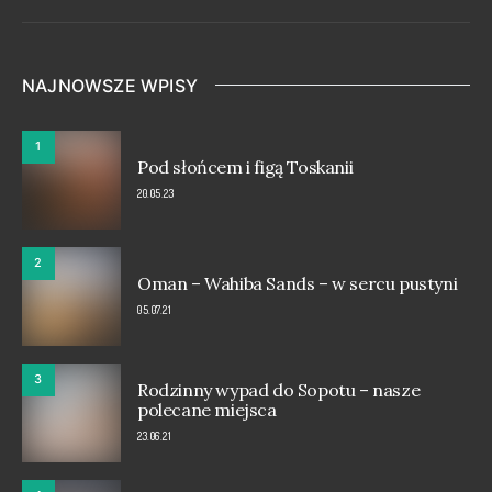
NAJNOWSZE WPISY
1
Pod słońcem i figą Toskanii
20.05.23
2
Oman – Wahiba Sands – w sercu pustyni
05.07.21
3
Rodzinny wypad do Sopotu – nasze
polecane miejsca
23.06.21