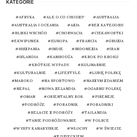
KATEGORIE
AFRYKA
ALE O CO CHODZI?
AUSTRALIA
AUSTRALIA I OCEANIA
AZJA
BEZ KATEGORII
BLISKI WSCHÓD
CHORWACJA
CIEKAWOSTKI
EKWIPUNEK
EUROPA
FRANCJA
GRUZJA
HISZPANIA
INDIE
INDONEZJA
IRAN
ISLANDIA
KAMBODŻA
KROK PO KROKU
KRÓTKIE WYPADY
KULINARNIE
KULTURALNIE
LIFESTYLE
LUBIĘ POLSKĘ
MAROKO
NA SPORTOWO
NASZYM ZDANIEM
NEPAL
NOWA ZELANDIA
OGARNIJ POLSKĘ
OMAN
ORIENTALNY ROK
PIRENEJE
PODRÓŻE
PORADNIK
PORADNIKI
RELACJE Z PODRÓŻY
TAJLANDIA
TANIE PODRÓŻOWANIE
W POLSCE
WYSPY KANARYJSKIE
WŁOCHY
W ŚWIECIE
Z DZIECKIEM