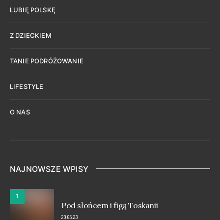
LUBIĘ POLSKĘ
Z DZIECKIEM
TANIE PODRÓŻOWANIE
LIFESTYLE
O NAS
NAJNOWSZE WPISY
1
Pod słońcem i figą Toskanii
20.05.23