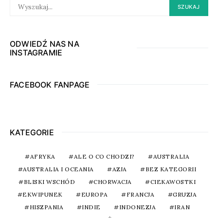
SEARCH
SZUKAJ
FOR:
ODWIEDŹ NAS NA
INSTAGRAMIE
FACEBOOK FANPAGE
KATEGORIE
AFRYKA
ALE O CO CHODZI?
AUSTRALIA
AUSTRALIA I OCEANIA
AZJA
BEZ KATEGORII
BLISKI WSCHÓD
CHORWACJA
CIEKAWOSTKI
EKWIPUNEK
EUROPA
FRANCJA
GRUZJA
HISZPANIA
INDIE
INDONEZJA
IRAN