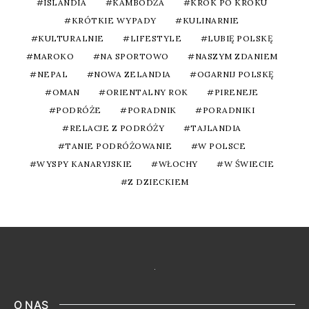
ISLANDIA
KAMBODŻA
KROK PO KROKU
KRÓTKIE WYPADY
KULINARNIE
KULTURALNIE
LIFESTYLE
LUBIĘ POLSKĘ
MAROKO
NA SPORTOWO
NASZYM ZDANIEM
NEPAL
NOWA ZELANDIA
OGARNIJ POLSKĘ
OMAN
ORIENTALNY ROK
PIRENEJE
PODRÓŻE
PORADNIK
PORADNIKI
RELACJE Z PODRÓŻY
TAJLANDIA
TANIE PODRÓŻOWANIE
W POLSCE
WYSPY KANARYJSKIE
WŁOCHY
W ŚWIECIE
Z DZIECKIEM
O NAS