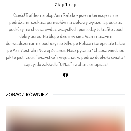
Złap Trop
Cześć! Trafiłeś na blog Ani i Rafała - jeżeli interesujesz się
podróżami, szukasz pomysłów na ciekawy wyjazd, a podczas
podróży nie chcesz wydać wszystkich pieniędzy to trafiłeś pod
dobry adres. Na blogu dzielimy się z Wami naszymi
doświadczeniami z podróży nie tylko po Polsce i Europie ale także
po Azji, Australii i Nowej Zelandii. Masz pytania? Chcesz wiedzieć
jak to jest rzucić "wszystko" i wyjechać w podróż dookoła świata?
Zajrzyj do zakładki "O Nas" i wahaj się napisać!
ZOBACZ RÓWNIEŻ