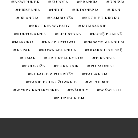
EKWIPUNEK
EUROPA
FRANCJA
GRUZJA
HISZPANIA
INDIE
INDONEZJA
IRAN
ISLANDIA
KAMBODŻA
KROK PO KROKU
KRÓTKIE WYPADY
KULINARNIE
KULTURALNIE
LIFESTYLE
LUBIĘ POLSKĘ
MAROKO
NA SPORTOWO
NASZYM ZDANIEM
NEPAL
NOWA ZELANDIA
OGARNIJ POLSKĘ
OMAN
ORIENTALNY ROK
PIRENEJE
PODRÓŻE
PORADNIK
PORADNIKI
RELACJE Z PODRÓŻY
TAJLANDIA
TANIE PODRÓŻOWANIE
W POLSCE
WYSPY KANARYJSKIE
WŁOCHY
W ŚWIECIE
Z DZIECKIEM