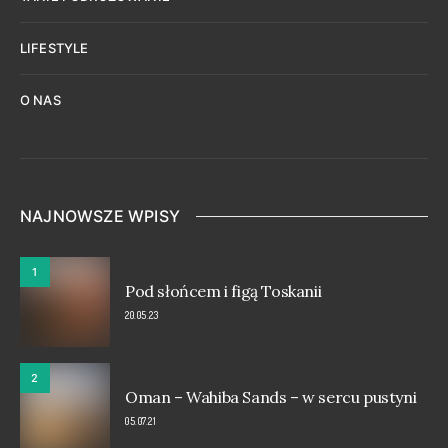
LIFESTYLE
O NAS
NAJNOWSZE WPISY
1
Pod słońcem i figą Toskanii
20.05.23
2
Oman – Wahiba Sands – w sercu pustyni
05.07.21