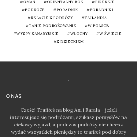
OMAN
ORIENTALNY ROK
PIRENEJE
PODRÓŻE
PORADNIK
PORADNIKI
RELACJE Z PODRÓŻY
TAJLANDIA
TANIE PODRÓŻOWANIE
W POLSCE
WYSPY KANARYJSKIE
WŁOCHY
W ŚWIECIE
Z DZIECKIEM
O NAS
Cześć! Trafiłeś na blog Ani i Rafała - jeżeli
interesujesz się podróżami, szukasz pomysłów na
ciekawy wyjazd, a podczas podróży nie chcesz
wydać wszystkich pieniędzy to trafiłeś pod dobry