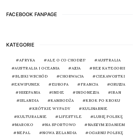
FACEBOOK FANPAGE
KATEGORIE
AFRYKA
ALE O CO CHODZI?
AUSTRALIA
AUSTRALIA I OCEANIA
AZJA
BEZ KATEGORII
BLISKI WSCHÓD
CHORWACJA
CIEKAWOSTKI
EKWIPUNEK
EUROPA
FRANCJA
GRUZJA
HISZPANIA
INDIE
INDONEZJA
IRAN
ISLANDIA
KAMBODŻA
KROK PO KROKU
KRÓTKIE WYPADY
KULINARNIE
KULTURALNIE
LIFESTYLE
LUBIĘ POLSKĘ
MAROKO
NA SPORTOWO
NASZYM ZDANIEM
NEPAL
NOWA ZELANDIA
OGARNIJ POLSKĘ