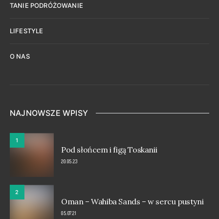
TANIE PODRÓŻOWANIE
LIFESTYLE
O NAS
NAJNOWSZE WPISY
1
Pod słońcem i figą Toskanii
20.05.23
2
Oman – Wahiba Sands – w sercu pustyni
05.07.21