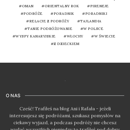
OMAN
ORIENTALNY ROK
PIRENEJE
PODRÓŻE
PORADNIK
PORADNIKI
RELACJE Z PODRÓŻY
TAJLANDIA
TANIE PODRÓŻOWANIE
W POLSCE
WYSPY KANARYJSKIE
WŁOCHY
W ŚWIECIE
Z DZIECKIEM
O NAS
Cześć! Trafiłeś na blog Ani i Rafała - jeżeli
interesujesz się podróżami, szukasz pomysłów na
ciekawy wyjazd, a podczas podróży nie chcesz
wydać wszystkich pieniędzy to trafiłeś pod dobry