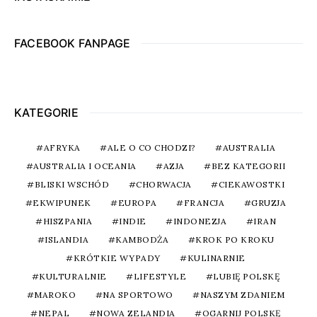
FACEBOOK FANPAGE
KATEGORIE
AFRYKA
ALE O CO CHODZI?
AUSTRALIA
AUSTRALIA I OCEANIA
AZJA
BEZ KATEGORII
BLISKI WSCHÓD
CHORWACJA
CIEKAWOSTKI
EKWIPUNEK
EUROPA
FRANCJA
GRUZJA
HISZPANIA
INDIE
INDONEZJA
IRAN
ISLANDIA
KAMBODŻA
KROK PO KROKU
KRÓTKIE WYPADY
KULINARNIE
KULTURALNIE
LIFESTYLE
LUBIĘ POLSKĘ
MAROKO
NA SPORTOWO
NASZYM ZDANIEM
NEPAL
NOWA ZELANDIA
OGARNIJ POLSKĘ