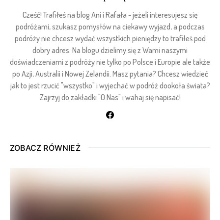
Cześć! Trafiłeś na blog Ani i Rafała - jeżeli interesujesz się
podróżami, szukasz pomysłów na ciekawy wyjazd, a podczas
podróży nie chcesz wydać wszystkich pieniędzy to trafiłeś pod
dobry adres. Na blogu dzielimy się z Wami naszymi
doświadczeniami z podróży nie tylko po Polsce i Europie ale także
po Azji, Australii i Nowej Zelandii. Masz pytania? Chcesz wiedzieć
jak to jest rzucić "wszystko" i wyjechać w podróż dookoła świata?
Zajrzyj do zakładki "O Nas" i wahaj się napisać!
ZOBACZ RÓWNIEŻ