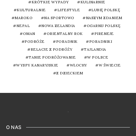
KRÓTKIE WYPADY
KULINARNIE
KULTURALNIE
LIFESTYLE
LUBIĘ POLSKĘ
MAROKO
NA SPORTOWO
NASZYM ZDANIEM
NEPAL
NOWA ZELANDIA
OGARNIJ POLSKĘ
OMAN
ORIENTALNY ROK
PIRENEJE
PODRÓŻE
PORADNIK
PORADNIKI
RELACJE Z PODRÓŻY
TAJLANDIA
TANIE PODRÓŻOWANIE
W POLSCE
WYSPY KANARYJSKIE
WŁOCHY
W ŚWIECIE
Z DZIECKIEM
O NAS