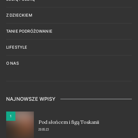
Z DZIECKIEM
TANIE PODRÓŻOWANIE
LIFESTYLE
O NAS
NAJNOWSZE WPISY
1
Pod słońcem i figą Toskanii
20.05.23