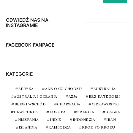
ODWIEDŹ NAS NA
INSTAGRAMIE
FACEBOOK FANPAGE
KATEGORIE
AFRYKA
ALE O CO CHODZI?
AUSTRALIA
AUSTRALIA I OCEANIA
AZJA
BEZ KATEGORII
BLISKI WSCHÓD
CHORWACJA
CIEKAWOSTKI
EKWIPUNEK
EUROPA
FRANCJA
GRUZJA
HISZPANIA
INDIE
INDONEZJA
IRAN
ISLANDIA
KAMBODŻA
KROK PO KROKU